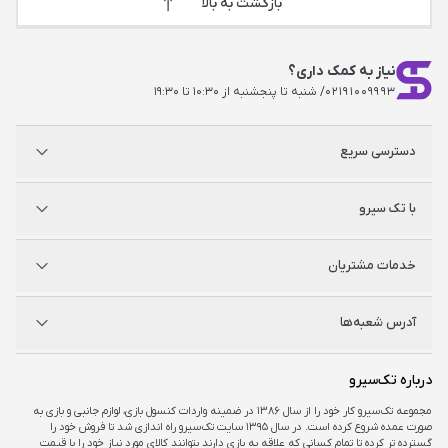
بازگشت به بالا
نیاز به کمک داری؟
۰۲۱۹۱۰۰۹۹۹۳
/ شنبه تا پنجشنبه از ۱۰:۳۰ تا ۱۹:۳۰
دسترسی سریع
پلی استیشن
با تک سیرو
ایکس‌باکس
نینتندو
شگفت سیرو
درباره ما
خدمات مشتریان
راه‌های ارتباطی
فروشگاه‌های حضوری
مجله خبری
سوالات متداول
آدرس شعبه‌ها
راهنمای اکانت‌ها
شرایط و ضمانت کالا
شرایط و قوانین
شعبه مرکزی
درباره تک‌سیرو
تهران، ميدان امام خمينی ، ابتدای فردوسی جنوبی ، پاساژ مرکزی ،طبقه همکف ، پلاک ۷
مجموعه تک‌سیرو کار خود را از سال ۱۳۸۶ در ضمینه واردات کنسول بازی، لوازم جانبی و بازی به
صورت عمده شروع کرده است. در سال ۱۳۹۵ سایت تک‌سیرو راه اندازی شد تا فروش خود را
شعبه چارسو
گسترده تر کرده تا تمام کسانی که علاقه به بازی دارند بتوانند کالای مورد نیاز خود را با قیمت