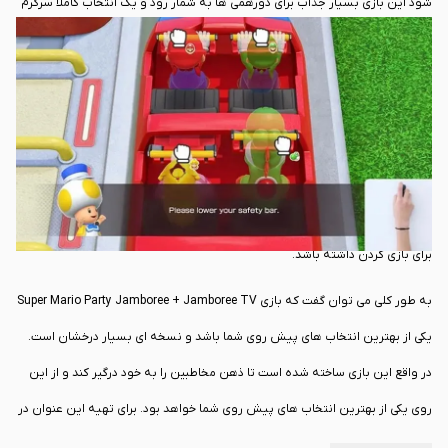
شود این بازی بسیار جذاب برای دورهمی ها به شمار رود و یک انتخاب کاملا سرگرم
کننده باشد.
از دیگر بخش های جدید این بازی می توان به حالت های جانبی مانند Carnival
Coaster و Bowser Live اشاره نمود. انتظارات در این بازی به خوبی برآورده می
شوند و شما می توانید یک سری مینی گیم های جذاب را مشاهده کنید. همچنین
باید در نظر داشته باشید که از تمامی امکانات سخت افزاری در نینتندو سوئیچ دو
به خوبی در این بازی استفاده شده است که باعث می شود این عنوان ارزش بالایی
برای بازی کردن داشته باشد.
به طور کلی می توان گفت که بازی Super Mario Party Jamboree + Jamboree TV
یکی از بهترین انتخاب های پیش روی شما باشد و نسخه ای بسیار درخشان است.
در واقع این بازی ساخته شده است تا ذهن مخاطبین را به خود درگیر کند و از این
روی یکی از بهترین انتخاب های پیش روی شما خواهد بود. برای تهیه این عنوان در
سراسر کشور می توانید از وب سایت
تک سیرو
اقدام کنید. در این روش بازی Super