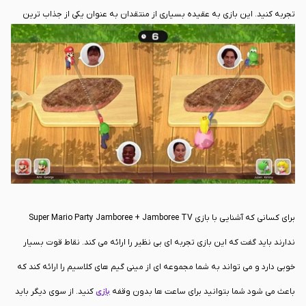
تجربه کنید. این بازی به عقیده بسیاری از منتقدان به عنوان یکی از جذاب ترین
عناوین بازار شناخته می شود و با ارائه بصری خیره کننده در کنار استانداردهای
جدیدی که به این منظور ارائه می دهد می تواند برای تمامی گیمرها بسیار جذاب
باشد. در نظر داشته باشید که بازی Super Mario Party Jamboree + Jamboree
TV با وجود جذابیت هایی که دارد می تواند یکی از بهترین انتخاب های پیش روی
شما باشد. این بازی پیش از 120 ساعت محتوا داشته و می تواند تجربه ای جدید از
ماریو را برای شما بسازد.
برای کسانی که آشنایی با بازی Super Mario Party Jamboree + Jamboree TV
ندارند باید گفت که این بازی تجربه ای بی نظیر را ارائه می کند. نقاط قوت بسیار
خوبی دارد و می تواند به شما مجموعه ای از مینی گیم های کلاسیم را ارائه کند که
باعث می شود شما بتوانید برای ساعت ها بدون وقفه
بازی
کنید. از سوی دیگر باید