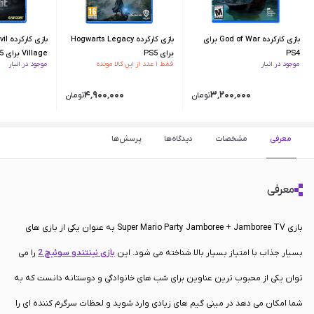
بازی کارکرده God of War برای
بازی کارکرده Hogwarts Legacy
بازی 
PS4
برای PS5
Village برای PS5
موجود در انبار
فقط ۱ عدد از این کالا مونده
موجود در انبار
۴٬۹۰۰٬۰۰۰
۳٬۲۰۰٬۰۰۰
تومان
تومان
معرفی
مشخصات
دیدگاه‌ها
پرسش‌ها
معرفی
بازی Super Mario Party Jamboree + Jamboree TV به عنوان یکی از بازی های
بسیار جذاب با امتیاز بسیار بالا شناخته می شود. این
بازی نینتندو سوئیچ 2
را می
توان یکی از محبوب ترین عناوین برای شب های خانوادگی و دوستانه دانست که به
شما امکان می دهد در مینی گیم های زیادی وارد شوید و لحظات سرگرم کننده ای را