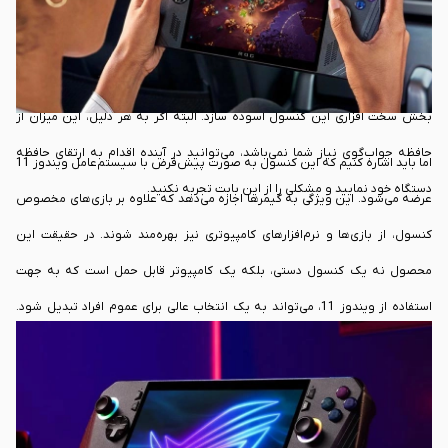
برجسته این کنسول، حافظه 2 ترابایتی SSD آن است. این میزان حافظه نه تنها
فضای کافی برای ذخیره بازی‌های حجیم فراهم می‌کند، بلکه سرعت بارگذاری بازی‌ها و
انتقال داده‌ها را نیز به طور چشم‌گیری افزایش می‌دهد و می‌تواند خاطر شما را از
بخش سخت افزاری این کنسول آسوده سازد. البته اگر به هر دلیل، این میزان از
حافظه جواب‌گوی نیاز شما نمی‌باشد، می‌توانید در آینده اقدام به ارتقای حافظه
اما باید اشاره کنیم که این کنسول به صورت پیش‌فرض با سیستم‌عامل ویندوز 11
دستگاه خود نمایید و مشکلی را از این بابت تجربه نکنید.
عرضه می‌شود. این ویژگی به گیمرها اجازه می‌دهد که علاوه بر بازی‌های مخصوص
کنسول، از بازی‌ها و نرم‌افزارهای کامپیوتری نیز بهره‌مند شوند. در حقیقت این
محصول نه یک کنسول دستی، بلکه یک کامپیوتر قابل حمل است که به جهت
استفاده از ویندوز 11، می‌تواند به یک انتخاب عالی برای عموم افراد تبدیل شود.
همچنین باید بگوییم که کنسول Z1 Extreme همراه آخرین و جدیدترین
فناوری‌های گرافیکی کمپانی AMD عرضه می‌شود. فناوری‌هایی نظیر FSR، RSR، AMD
Fluid Motion Frames و فناوری Anti Lag که همه و همه به تجربه بهتر شما از این