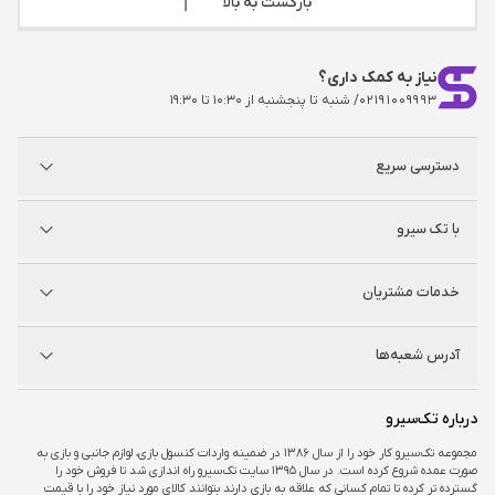
بازگشت به بالا
نیاز به کمک داری؟
۰۲۱۹۱۰۰۹۹۹۳
/ شنبه تا پنجشنبه از ۱۰:۳۰ تا ۱۹:۳۰
دسترسی سریع
پلی استیشن
با تک سیرو
ایکس‌باکس
نینتندو
شگفت سیرو
درباره ما
خدمات مشتریان
راه‌های ارتباطی
فروشگاه‌های حضوری
مجله خبری
سوالات متداول
آدرس شعبه‌ها
راهنمای اکانت‌ها
شرایط و ضمانت کالا
شرایط و قوانین
شعبه مرکزی
درباره تک‌سیرو
تهران، ميدان امام خمينی ، ابتدای فردوسی جنوبی ، پاساژ مرکزی ،طبقه همکف ، پلاک ۷
مجموعه تک‌سیرو کار خود را از سال ۱۳۸۶ در ضمینه واردات کنسول بازی، لوازم جانبی و بازی به
صورت عمده شروع کرده است. در سال ۱۳۹۵ سایت تک‌سیرو راه اندازی شد تا فروش خود را
شعبه چارسو
گسترده تر کرده تا تمام کسانی که علاقه به بازی دارند بتوانند کالای مورد نیاز خود را با قیمت