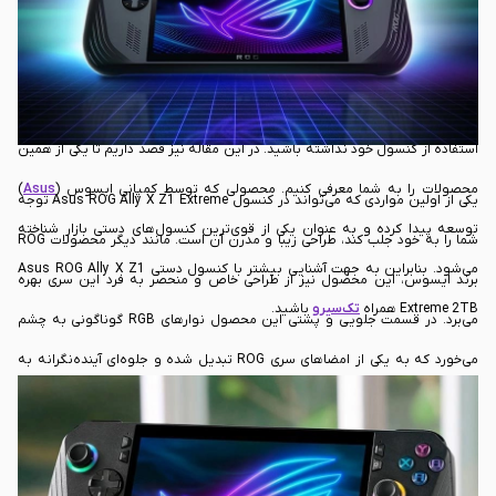
می‌برد و می‌تواند به درستی نیاز پیش آمده را پاسخ دهد. کنسول‌هایی که از طراحی
جذابی بهره می‌برند و به شما اجازه می‌دهند تا بدون محدودیت زمان و مکانی، در
دنیای جذاب بازی‌های ویدیویی غوطه‌ور شوید و دیگر مشکلی از بابت حمل یا
استفاده از کنسول خود نداشته باشید. در این مقاله نیز قصد داریم تا یکی از همین
محصولات را به شما معرفی کنیم. محصولی که توسط کمپانی ایسوس (
Asus
)
یکی از اولین مواردی که می‌تواند در کنسول Asus ROG Ally X Z1 Extreme توجه
توسعه پیدا کرده و به عنوان یکی از قوی‌ترین کنسول‌های دستی بازار شناخته
شما را به خود جلب کند، طراحی زیبا و مدرن آن است. مانند دیگر محصولات ROG
می‌شود. بنابراین به جهت آشنایی بیشتر با کنسول دستی Asus ROG Ally X Z1
برند ایسوس، این محصول نیز از طراحی خاص و منحصر به فرد این سری بهره
Extreme 2TB همراه
تک‌سیرو
باشید.
می‌برد. در قسمت جلویی و پشتی این محصول نوارهای RGB گوناگونی به چشم
می‌خورد که به یکی از امضاهای سری ROG تبدیل شده و جلوه‌ای آینده‌نگرانه به
این کنسول بخشیده است. به طور کلی می‌توان گفت که ایسوس در بخش طراحی
این محصول به شکل فوق‌العاده‌ای عمل کرده و توانسته با ترکیب المان‌های سری
ROG در این کنسول، به جلوه‌ای خاص و منحصر به فرد دست پیدا کند که به خوبی