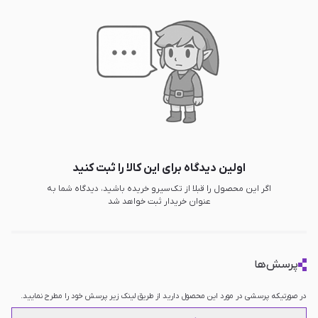
سایر امکانات
دارای فناوری AMD FreeSync Premium,
دارای لوله‌های حرارتی ضد جاذبه, دارای فن
خنک کننده, سفارشی کردن کنسول دستی با
Armory Crate SE 1.5, دارای حسگر اثر
انگشت برای امنیت بالا, اسپیکر آمپر
هوشمند، Dolby Atmos با حذف نویز هوش
مصنوعی دو طرفه, دارای میکروفون های
داخلی, سیستم‌عامل ویندوز 11 نسخه هوم,
دارای نورپردازی RGB دور آنالوگ و پشت
کنسول
اولین دیدگاه برای این کالا را ثبت کنید
اگر این محصول را قبلا از تک‌سیرو خریده باشید، دیدگاه شما به
عنوان خریدار ثبت خواهد شد
پرسش‌ها
در صورتیکه پرسشی در مورد این محصول دارید از طریق لینک زیر پرسش خود را مطرح نمایید.