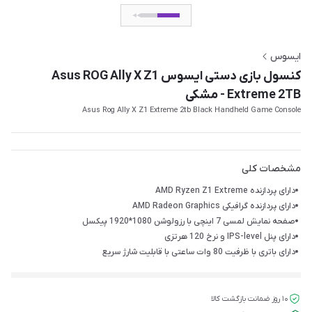
ایسوس
کنسول بازی دستی ایسوس Asus ROG Ally X Z1
Extreme 2TB - مشکی
Asus Rog Ally X Z1 Extreme 2tb Black Handheld Game Console
مشخصات کلی
دارای پردازنده AMD Ryzen Z1 Extreme
دارای پردازنده گرافیکی AMD Radeon Graphics
صفحه نمایش لمسی 7 اینچی با رزولوشن 1080*1920 پیکسل
دارای پنل IPS-level و نرخ 120 هرتزی
دارای باتری با ظرفیت 80 وات‌ ساعتی با قابلیت شارژ سریع
۱۰ روز ضمانت بازگشت کالا