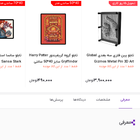
تحویل ۱۵ روز کاری
40*50 سانتی متر
40*70 سانتی متر
تابلو پین فلزی سه بعدی Global
تابلو گروه گریفیندور Harry Potter
Gizmos Metal Pin 3D Art
Gryffindor سایز 40*50 سانتی
فقط ۱ عدد از این کالا مونده
فقط ۱ عدد از این کالا مونده
فقط ۱ عدد از این کالا مونده
40*70 سانتی
۴۹۰٬۰۰۰
۳٬۹۰۰٬۰۰۰
تومان
تومان
معرفی
مشخصات
دیدگاه‌ها
پرسش‌ها
معرفی