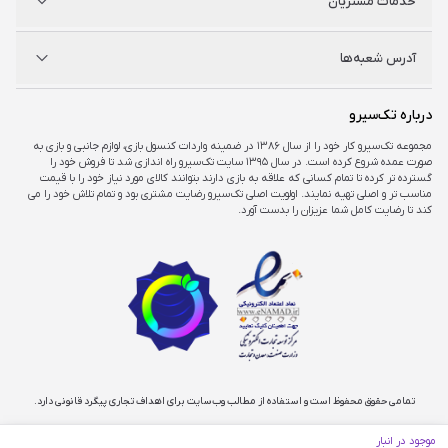
خدمات مشتریان
راه‌های ارتباطی
فروشگاه‌های حضوری
مجله خبری
سوالات متداول
آدرس شعبه‌ها
راهنمای اکانت‌ها
شرایط و ضمانت کالا
شرایط و قوانین
شعبه مرکزی
درباره تک‌سیرو
تهران، ميدان امام خمينی ، ابتدای فردوسی جنوبی ، پاساژ مرکزی ،طبقه همکف ، پلاک ۷
مجموعه تک‌سیرو کار خود را از سال ۱۳۸۶ در ضمینه واردات کنسول بازی، لوازم جانبی و بازی به
صورت عمده شروع کرده است. در سال ۱۳۹۵ سایت تک‌سیرو راه اندازی شد تا فروش خود را
شعبه چارسو
گسترده تر کرده تا تمام کسانی که علاقه به بازی دارند بتوانند کالای مورد نیاز خود را با قیمت
تهران، خیابان جمهوری، تقاطع حافظ، پاساژ چارسو، طبقه منفی یک، پلاک A۴۸
مناسب تر و اصلی تهیه نمایند. اولویت اصلی تک‌سیرو رضایت مشتری بود و تمام تلاش خود را می
کند تا رضایت کامل شما عزیزان را بدست آورد.
شعبه اپال
تهران، شهرک غرب، بلوار فرحزادی، میدان کتاب، مجتمع اپال، طبقه هفت، واحد ۷۳۶
تمامی حقوق محفوظ است و استفاده از مطالب وب‌سایت برای اهداف تجاری پیگرد قانونی دارد.
موجود در انبار