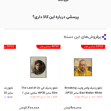
پرسشی درباره این کالا داری؟
پرفروش‌های این دسته
20*20 سانتی متر
30*40 سانتی متر
20*30 سانتی متر
تابلو زدتیک والتر وایت Breaking
تابلو زدتیک الی The Last of Us
Bad Walter White سایز 20*20
Ellie سایز 30*40 سانتی مدل 1
سایز 20*30 سانتی مدل 1
فقط ۱ عدد از این کالا مونده
فقط ۱ عدد از این کالا مونده
موجود در انبار
سانتی مدل 2
۱٬۷۰۰٬۰۰۰
۹۰۰٬۰۰۰
تومان
تومان