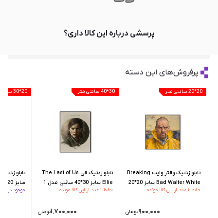
پرسشی درباره این کالا داری؟
پرفروش‌های این دسته
20*20 سانتی متر
30*40 سانتی متر
20*30 سانتی متر
تابلو زدتیک والتر وایت Breaking
تابلو زدتیک الی The Last of Us
Bad Walter White سایز 20*20
Ellie سایز 30*40 سانتی مدل 1
سایز 20*30 سانتی مدل 1
فقط ۱ عدد از این کالا مونده
فقط ۱ عدد از این کالا مونده
موجود در انبار
سانتی مدل 2
۱٬۷۰۰٬۰۰۰
۹۰۰٬۰۰۰
تومان
تومان