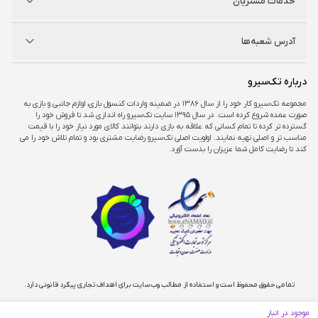
خدمات مشتریان
راه‌های ارتباطی
فروشگاه‌های حضوری
مجله خبری
سوالات متداول
آدرس شعبه‌ها
راهنمای اکانت‌ها
شرایط و ضمانت کالا
شرایط و قوانین
شعبه مرکزی
درباره تک‌سیرو
تهران، ميدان امام خمينی ، ابتدای فردوسی جنوبی ، پاساژ مرکزی ،طبقه همکف ، پلاک ۷
مجموعه تک‌سیرو کار خود را از سال ۱۳۸۶ در ضمینه واردات کنسول بازی، لوازم جانبی و بازی به
صورت عمده شروع کرده است. در سال ۱۳۹۵ سایت تک‌سیرو راه اندازی شد تا فروش خود را
شعبه چارسو
گسترده تر کرده تا تمام کسانی که علاقه به بازی دارند بتوانند کالای مورد نیاز خود را با قیمت
تهران، خیابان جمهوری، تقاطع حافظ، پاساژ چارسو، طبقه منفی یک، پلاک A۴۸
مناسب تر و اصلی تهیه نمایند. اولویت اصلی تک‌سیرو رضایت مشتری بود و تمام تلاش خود را می
کند تا رضایت کامل شما عزیزان را بدست آورد.
شعبه اپال
تهران، شهرک غرب، بلوار فرحزادی، میدان کتاب، مجتمع اپال، طبقه هفت، واحد ۷۳۶
تمامی حقوق محفوظ است و استفاده از مطالب وب‌سایت برای اهداف تجاری پیگرد قانونی دارد.
موجود در انبار