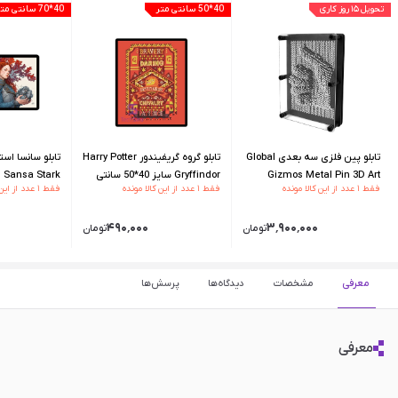
تحویل ۱۵ روز کاری
40*50 سانتی متر
40*70 سانتی متر
تابلو پین فلزی سه بعدی Global
تابلو گروه گریفیندور Harry Potter
Gizmos Metal Pin 3D Art
Gryffindor سایز 40*50 سانتی
فقط ۱ عدد از این کالا مونده
فقط ۱ عدد از این کالا مونده
فقط ۱ عدد از این کالا مونده
40*70 سانتی
۴۹۰٬۰۰۰
۳٬۹۰۰٬۰۰۰
تومان
تومان
معرفی
مشخصات
دیدگاه‌ها
پرسش‌ها
معرفی