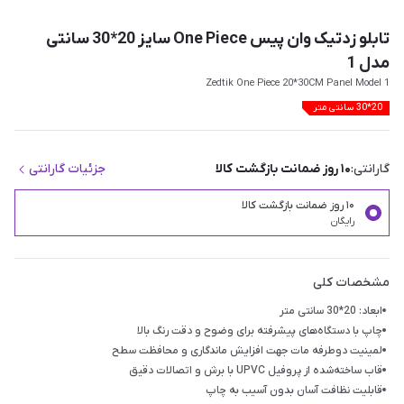
تابلو زدتیک وان پیس One Piece سایز 20*30 سانتی
مدل 1
Zedtik One Piece 20*30CM Panel Model 1
20*30 سانتی متر
گارانتی:
۱۰ روز ضمانت بازگشت کالا
جزئیات گارانتی
۱۰ روز ضمانت بازگشت کالا
رایگان
مشخصات کلی
ابعاد: 20*30 سانتی متر
چاپ با دستگاه‌های پیشرفته برای وضوح و دقت رنگ بالا
لمینیت دوطرفه مات جهت افزایش ماندگاری و محافظت سطح
قاب ساخته‌شده از پروفیل UPVC با برش و اتصالات دقیق
قابلیت نظافت آسان بدون آسیب به چاپ