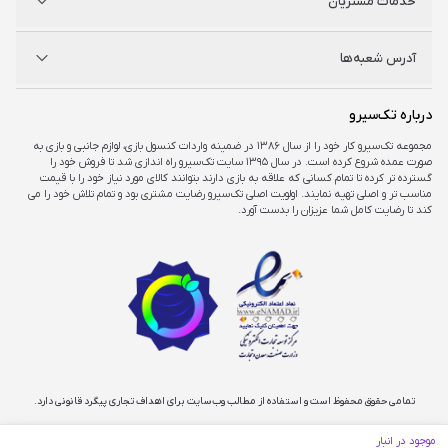
خدمات مشتریان
راه‌های ارتباطی
فروشگاه‌های حضوری
مجله خبری
سوالات متداول
آدرس شعبه‌ها
راهنمای اکانت‌ها
شرایط و ضمانت کالا
شرایط و قوانین
شعبه مرکزی
درباره تک‌سیرو
تهران، ميدان امام خمينی ، ابتدای فردوسی جنوبی ، پاساژ مرکزی ،طبقه همکف ، پلاک ۷
مجموعه تک‌سیرو کار خود را از سال ۱۳۸۶ در ضمینه واردات کنسول بازی، لوازم جانبی و بازی به
صورت عمده شروع کرده است. در سال ۱۳۹۵ سایت تک‌سیرو راه اندازی شد تا فروش خود را
شعبه چارسو
گسترده تر کرده تا تمام کسانی که علاقه به بازی دارند بتوانند کالای مورد نیاز خود را با قیمت
تهران، خیابان جمهوری، تقاطع حافظ، پاساژ چارسو، طبقه منفی یک، پلاک A۴۸
مناسب تر و اصلی تهیه نمایند. اولویت اصلی تک‌سیرو رضایت مشتری بود و تمام تلاش خود را می
کند تا رضایت کامل شما عزیزان را بدست آورد.
شعبه اپال
تهران، شهرک غرب، بلوار فرحزادی، میدان کتاب، مجتمع اپال، طبقه هفت، واحد ۷۳۶
تمامی حقوق محفوظ است و استفاده از مطالب وب‌سایت برای اهداف تجاری پیگرد قانونی دارد.
موجود در انبار