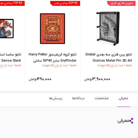
تحویل ۱۵ روز کاری
40*50 سانتی متر
40*70 سانتی متر
تابلو پین فلزی سه بعدی Global
تابلو گروه گریفیندور Harry Potter
Gizmos Metal Pin 3D Art
Gryffindor سایز 40*50 سانتی
فقط ۱ عدد از این کالا مونده
فقط ۱ عدد از این کالا مونده
فقط ۱ عدد از این کالا مونده
40*70 سانتی
۴۹۰٬۰۰۰
۳٬۹۰۰٬۰۰۰
تومان
تومان
معرفی
مشخصات
دیدگاه‌ها
پرسش‌ها
معرفی