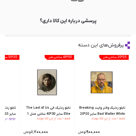
پرسشی درباره این کالا داری؟
پرفروش‌های این دسته
20*20 سانتی متر
30*40 سانتی متر
20*30 سانتی متر
تابلو زدتیک والتر وایت Breaking
تابلو زدتیک الی The Last of Us
Bad Walter White سایز 20*20
Ellie سایز 30*40 سانتی مدل 1
سایز 20*30 سانتی مدل 1
فقط ۱ عدد از این کالا مونده
فقط ۱ عدد از این کالا مونده
موجود در انبار
سانتی مدل 2
۱٬۷۰۰٬۰۰۰
۹۰۰٬۰۰۰
تومان
تومان