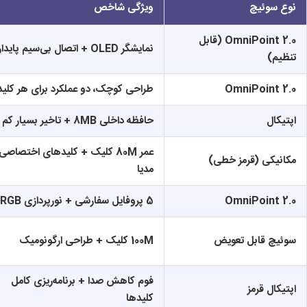
نوع سوئیچ
ویژگی شاخص
OmniPoint 2.0 (قابل
نمایشگر OLED + اتصال بی‌سیم پایدار
تنظیم)
OmniPoint 2.0
طراحی کوچک، دو عملکرد برای هر کلید
اپتیکال
حافظه داخلی 8MB + تاخیر بسیار کم
عمر 80M کلیک + کلیدهای اختصاصی
مکانیکی (قرمز خطی)
مدیا
OmniPoint 2.0
5 پروفایل سفارشی + نورپردازی RGB
سوئیچ قابل تعویض
100M کلیک + طراحی ارگونومیک
فوم کاهش صدا + برنامه‌ریزی کامل
اپتیکال قرمز
کلیدها