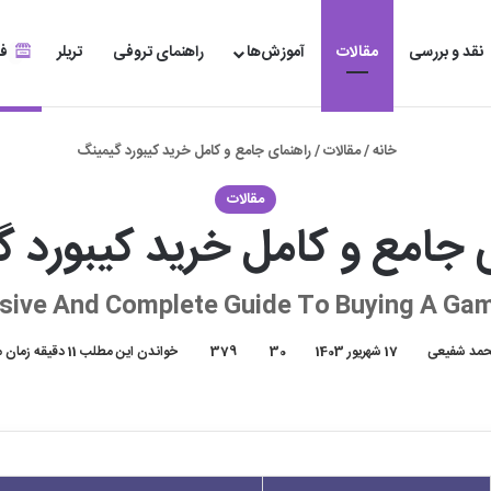
نقد و بررسی
مقالات
آموزش‌ها
راهنمای تروفی
تریلر
فر
خانه
/
مقالات
/
راهنمای جامع و کامل خرید کیبورد گیمینگ
مقالات
 جامع و کامل خرید کیبورد 
ive And Complete Guide To Buying A Ga
مد شفیعی
17 شهریور 1403
30
379
خواندن این مطلب 11 دقیقه زمان میبرد