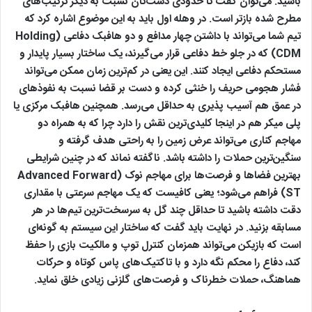
باشید. می‌توان گفت تا حدودی دست‌تان نسبت به دیگر ترکیب‌های
مطرح شده بازتر است. در وهله اول باید به این موضوع اشاره کرد که
تیم شما می‌تواند با داشتن چهار مدافع و دو هافبک دفاعی (Holding
CDM) که در جلو خط دفاعی قرار می‌گیرند، یک ساختار بسیار پایدار و
مستحکم دفاعی ایجاد کنند. این یعنی در کم‌ترین زمان ممکن می‌تواند
فشار هجومی حریف را خنثی کرده و دست بر قضا نسبت به نفوذهای
در عمق هم آسیب پذیری به حداقل می‌رسد. همچنین هافبک مرکزی یا
پلی میکر هم در اینجا کلیدی‌ترین نقش را دارد چرا که به همراه دو
مهاجم کناری می‌تواند عرض زمین را به راحتی هدف گرفته و
سنگین‌ترین حملات را داشته باشد. ناگفته نماند که در چنین شرایطی
بهترین فضاها و فرصت‌ها برای مهاجم نوک (Advanced Forward
ST) فراهم می‌شود؛ یعنی کافیست که یک مهاجم سرعتی با مقداری
دقت داشته باشید تا حداقل چند گل به سرسخت‌ترین تیم‌ها در هر
مسابقه بزنید. در نهایت باید گفت که ساختار این سیستم به گونه‌ای
است که بازیکن می‌تواند همزمان کنترل توپ و مالکیت بازی را حفظ
کند، دفاع را محکم نگه دارد و با تاکتیک‌های پاس کوتاه و حرکات
هماهنگ، حملات خطرناک و فرصت‌های گلزنی زیادی خلق نماید.