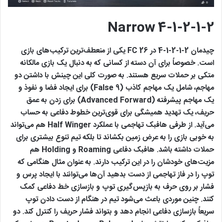
4-1-2-1-2 Narrow
چیدمان 2-1-2-1-4 در FC 26 یکی از منعطف‌ترین ترکیب‌های بازی
است. خصوصاً برای آن دسته از کسانی که به دنبال یک بازی مالکانه
متکی بر حملات سریع هستند. به صورت کلی این چینش با داشتن دو
مهاجم، شامل یک مهاجم کاذب (False 9) برای ایجاد فضا و نفوذ و
یک مهاجم پیشرفته (Advanced Forward) برای زدن به عمق
حریف، یک تهدید همیشگی برای قوی‌ترین خطوط دفاعی به حساب
می‌آید. از طرفی هافبک تهاجمی با عملکرد Half Winger هم می‌تواند
به خوبی بازی را به عرض زمین بکشاند تا بلکه تیم تنوع بیشتری برای
حملات داشته باشد. هافبک دفاعی Roaming و Holding هم
مزیت‌های خودشان را در این ترکیب دارند. به عنوان مثال هنگامی که
توپ را در فاز تهاجمی از دست بدهید آن‌ها می‌توانند با ایجاد پرس و
فشار بر روی حرف به بازپس‌گیری توپ و بازسازی خط دفاعی کمک
کنند. چنین موردی باعث می‌شود تیم در هنگام از دست دادن توپ
سریعاً بازسازی دفاعی انجام دهد و بتواند فشار حریف را کنترل کند. دو