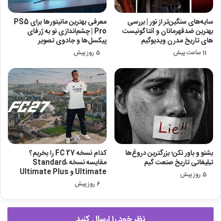
سایه‌های سنگین‌تر از نور | بررسی
معرفی بهترین مانیتورها برای ‎PS5
بهترین ضدقهرمانان و آنتاگونیست
Pro‎ | چشم‌اندازی نو به ژرفای
های تاریخ مدرن ویدیوگیم
پیکسل‌ها و جادوی تصویر
11 ساعت پیش
5 روز پیش
بشنو و باور نکن؛ بزرگترین دروغ‌ها
کدام نسخه FC 27 را بخریم؟
تبلیغاتی تاریخ صنعت گیم
مقایسه نسخه Standard،
Ultimate و Ultimate Plus
5 روز پیش
6 روز پیش
نظر خود را ارسال کنید