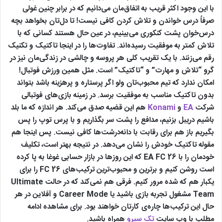
با این وجود اکثر قریب به اتفاق‌مان می‌دانیم که در برابر چنین غولی
صرفاً درس خواندن و تلاش کردن کافی نیست! تا دل‌تان بخواهد بچه
درس‌خوان پشت کنکوری می‌بینیم، در عین حال هستند کسانی که با
تلاش کمتر به موفقیت رسیده‌اند. تفاوت‌ها را در اینجا تاکتیک و تکنیک
رقم می‌زنند. با یک تقریب کلی هر پروسه و چالشی در زندگی‌مان نیز در
گرو “تلاش و مهارت” و “تاکتیک” است. مثل همین ورزش فوتبال!
امکان ندارد که تیم محبوب‌تان ولو اگر پرستاره و پرهزینه باشد بتواند
بدون تاکتیک مناسب به موفقیت برسد. در زمینه بازی‌های فوتبالی
شرکت
EA
و
Konami
هم این قضیه صدق می‌کند. هر اندازه که ما بلد
باشیم دریبل بزنیم، مدافع را پشت سر بگذاریم و با پرس توپ را پس
بگیریم باز هم برای رقابت با دانه‌درشت‌ها کافی نیست. پس اینجا هم
مقوله تاکتیک خودش را نشان می‌دهد. در نتیجه بهتر است، تکلیف
خودمان را با EA FC 26 که این روزها در بازار حسابی غوغا به پا کرده
است روشن کنیم و برترین و محبوب‌ترین ترکیب‌های FC 26 را برای
یکبار هم که شده مرور کنیم. فرقی هم نمی‌کند که در حالت Ultimate
Team مشغول تجربه بازی باشید یا Career Mode و آفلاین در هر
حال این ترکیب‌ها چاره‌ی‌ کارتان خواهند بود. برای مشاهده ادامه
مطلب با وب سایت
تک سیرو
همراه باشید.