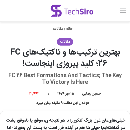
منو
ورود
جستجو برای
خانه
/
مقالات
مقالات
بهترین ترکیب‌ها و تاکتیک‌های FC
26؛ کلید پیروزی اینجاست!
FC 26 Best Formations And Tactics; The Key
To Victory Is Here
حسین رضایی
15 مهر 1404
0
12,442
خواندن این مطلب 9 دقیقه زمان میبرد
خیلی‌های‌مان غول بزرگ کنکور را با هر نتیجه‌ای، موفق یا ناموفق پشت
سر گذاشته‌ایم! خیلی‌ها هم در آینده قرار است به پست آن بخورند؛ اما