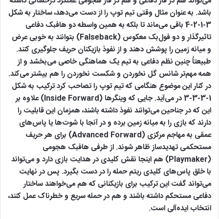
می‌تواند هم در فاز دفاعی و هم در فاز هجومی عملکرد درخشانی داشته
باشد. به عنوان مثال وقتی تیم توپ را از دست می‌دهد، ساختار به شکل
3-1-2-4 باقی می‌ماند تا بلکه به همین واسطه دو هافبک دفاعی
تاثیرگذار و دو فول‌بک معکوس (Falseback) بتوانند به خوبی عرض
و میانه زمین را پوشش دهند و از نفوذ بازیکنان حریف جلوگیری کنند.
طبیعتاً چنین نظم دفاعی به تیم یک هماهنگی خاصی می‌بخشد و از
همه مهم‌تر شانس گل نخوردن و شکست نخوردن را هم بیشتر می‌کند.
در کنار این موضوع هنگامی که تیم توپ را تصاحب کرد ترکیب به شکل
1-3-3-3 در می‌آید. جایی که وینگرها (Inside Forward) علاوه بر
این که در جناحین می‌توانند نفوذ داشته باشند، همزمان این قابلیت را
دارند که بازی را به میانه زمین برده و در آنجا با شوت‌ها یا پاس‌های
عمقی به مهاجم مرکزی (Advanced Forward) برای هر حریف
مستحکمی تهدیدساز ظاهر شوند. از طرفی هافبک هجومی
(Playmaker) هم اینجا نقش کلیدی در هدایت بازی دارد و می‌تواند
با خلق پاس‌های کلیدی ریتم حمله را در دست بگیرد. پس در نهایت
می‌تواند گفت این ترکیب برای بازیکنانی که هم می‌خواهند ساختار
دفاعی مستحکم داشته باشند و هم در حمله سریع و خطرناک عمل کنند،
انتخاب ایده‌آلی است.