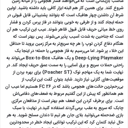
مناسب بازیکنانی است که می‌خواهند فشار هجومی را از میانه زمین
شروع کنند. برای همین کار هم البته ابزار کافی باید داشته باشید. اولین
شرط آن داشتن چهار هافبک است که بتوانند پشتیبانی قابل قبولی در
حمله ایجاد کنند و از طرفی به خوبی بتوانند در فاز پرس کردن و فشار
روی خط میانی حریف قابل قبول ظاهر شوند. عیب این ترکیب هم آن
است که جناحین به شدت آسیب پذیر می‌شوند. پس بهتر است که
هنگام دفاع کردن توپ را هر چه سریع‌تر به مرکز زمین بروید تا حداقل
این خلاء پر شود. اما می‌رسیم به فاز هجومی یا حمله؛ در اینجا یک
Deep-Lying Playmaker و یک هافبک Box-to-Box می‌تواند به
راحتی حملات سریع و برق آسایی را به سمت عمق حریف ایجاد کند. در
نهایت شما به یک مهاجم نوک (Poacher ST) برای بهره بردن از
موقعیت‌های گلزنی نیاز دارید. شاید بتوان گفت این ترکیب از
بی‌رحم‌ترین حالت‌های هجومی باشد که در FC 26 هستیم اما عیب آن
هم همانطور که پیش از این گفتیم مربوط به ضعف‌های دفاعی‌اش
است. برای برطرف کردن این ضعف هم بهتر است از مدافعان مرکزی
چابک که سریع به عقب برمی‌گردند استفاده کنید.در نهایت با سبک
بازی ضدحمله می‌توانید بلای جان هر تیم تا دندان مسلح شوید. به هر
حال نباید کتمان کرد که این ترکیب توانایی ایجاد خطر در محدودترین