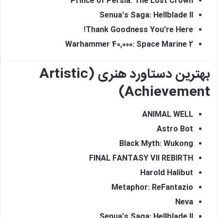
Prince of Persia: The Lost Crown
Senua’s Saga: Hellblade II
Thank Goodness You’re Here!
Warhammer 40,000: Space Marine 2
بهترین دستاورد هنری (Artistic
Achievement)
ANIMAL WELL
Astro Bot
Black Myth: Wukong
FINAL FANTASY VII REBIRTH
Harold Halibut
Metaphor: ReFantazio
Neva
Senua’s Saga: Hellblade II