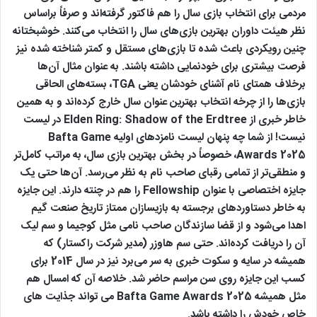
مردمی برای انتخاب بازی سال را هم فاکتور گرفته‌اند و صرفاً براساس
نظر هیئت داوران بهترین بازی‌های سال را انتخاب می‌کنند. خوشبختانه
چنین رویکردی باعث شده تا بازی‌های مستقل و کمتر شناخته شده نیز
فرصت بیشتری برای خودنمایی داشته باشند. به عنوان مثال آن‌ها
برخلاف همتای نام آشنای خودشان یعنی TGA، بسته‌های الحاقی
بازی‌ها را از چرخه انتخاب بهترین عنوان سال خارج کرده‌اند و به همین
خاطر خبری از Elden Ring: Shadow of the Erdtree در لیست
نیست! از شما چه پنهان لیست نامزدهای اولیه Bafta Game
Awards 2025، خصوصاً در بخش بهترین بازی سال، به مراتب کامل‌تر
و منطقی‌تر از تمامی رقبای صاحب نام به نظر می‌رسد. آن‌ها حتی یک
جایزه اختصاصی با عنوان Fellowship را هم در چنته دارند. این جایزه
به خاطر دستاوردهای برجسته به بازیسازان ممتاز تاریخ صنعت گیم
اهدا می‌شود و از قضا سازندگان صاحب نامی مثل کوجیما و سم لیک
آن را دریافت کرده‌اند. حتی سم هاوزر (مدیر شرکت راکستار) که
همیشه در سایه و سکوت خبری به سر می‌برد نیز در سال 2014 برای
کسب این جایزه روی سن مراسم حاضر شد. خلاصه آن که امسال هم
مثل همیشه Bafta Game Awards 2025 می تواند جذایت های
خاص خودش را داشته باشد.