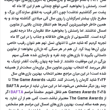
سال 2024 با تمام خوبی‌ها و بدی‌هایش به آخرین روزهای خود رسیده
است. راستش را بخواهید کسی توقع چندانی هم از این 12 ماه که
پشت سر گذاشتیم نداشت! چون اکثر قریب به اتفاق سازندگان بزرگ و
مطرح بازار، بیشتر تمرکزشان را روی سال آتی میلادی گذاشته بودند و به
همین خاطر خوشبین‌ترین گیمرها هم انتظار چندان بالایی از عناوین
امسال نداشتند. اما راستش را بخواهید حالا نظرمان 180 درجه تغییر
کرده است. کلکسیونی از بازی‌های خلاقانه و جذاب را در این 12 ماه
تجربه کردیم که شاید حتی تا انتهای نسل نهم هم نتوان رقیب خاصی
برای آن‌ها پیدا کرد. آن هم در هر سبکی که دل‌تان بخواهد؛ از عناوین
داستانی بگیرید تا بازی‌های چند نفره و بازسازی شده همگی سهم
بزرگی در این موفقیت داشتند. از شما چه پنهان رقابت آنقدر نزدیک به
نظر می‌رسد که انتخاب بهترین عناوین سال برای‌مان سخت‌تر از همیشه
شده است! در این میان مراجع معتبر انتخاب بهترین بازی‌های سال
2024 شاید کارمان را راحت‌تر کنند. تکلیف The Game Awards تا
چند روز دیگر مشخص می‌شود، اما در این میان نباید از مراسم BAFTA
Games Awards 2025 هم غافل شویم. مطمئناً مراسم
BAFTA
اگر
از The Game Awards معتبرتر نباشد، دست کمی هم از آن ندارد. به
رسم همه ساله، لیست بهترین بازی‌های امسال این مراسم هم مشخص