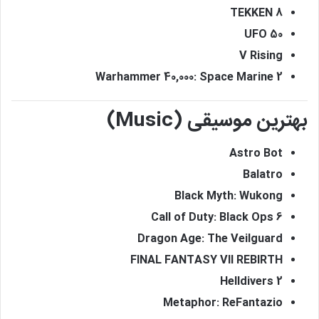
TEKKEN 8
UFO 50
V Rising
Warhammer 40,000: Space Marine 2
بهترین موسیقی (Music)
Astro Bot
Balatro
Black Myth: Wukong
Call of Duty: Black Ops 6
Dragon Age: The Veilguard
FINAL FANTASY VII REBIRTH
Helldivers 2
Metaphor: ReFantazio