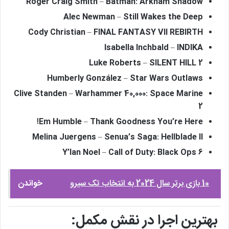
Roger Craig Smith – Batman: Arkham Shadow
Alec Newman – Still Wakes the Deep
Cody Christian – FINAL FANTASY VII REBIRTH
Isabella Inchbald – INDIKA
Luke Roberts – SILENT HILL 2
Humberly González – Star Wars Outlaws
Clive Standen – Warhammer 40,000: Space Marine
2
Em Humble – Thank Goodness You’re Here!
Melina Juergens – Senua’s Saga: Hellblade II
Y’lan Noel – Call of Duty: Black Ops 6
10 بازی برتر سال 2024 به انتخاب تک سیرو
خواندن
بهترین اجرا در نقش مکمل: