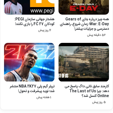
همه چیز درباره بتای Gears of
هشدار جهانی سازمان PEGI:
War: E-Day؛ زمان شروع، راهنمای
کودکان FC 27 را بازی نکنند!
دسترسی و جزئیات بیشتر!
4 روز پیش
56 دقیقه پیش
کارمند سابق ناتی داگ پاسخ می
تریلر گیم پلی NBA 2K27 منتشر
دهد: چرا The Last of Us
شد؛ نوید پیشرفت و تحول!
Online کنسل شد؟
1 هفته پیش
5 روز پیش