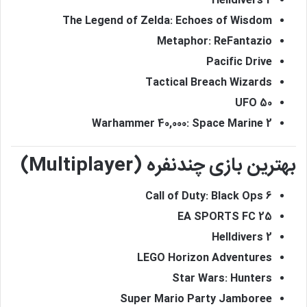
Helldivers 2
The Legend of Zelda: Echoes of Wisdom
Metaphor: ReFantazio
Pacific Drive
Tactical Breach Wizards
UFO 50
Warhammer 40,000: Space Marine 2
بهترین بازی چند‌نفره (Multiplayer)
Call of Duty: Black Ops 6
EA SPORTS FC 25
Helldivers 2
LEGO Horizon Adventures
Star Wars: Hunters
Super Mario Party Jamboree