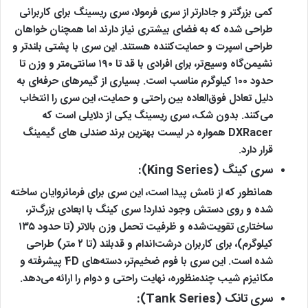
کمی بزرگتر و جادارتر از سری فرمولا، سری ریسینگ برای کاربرانی
طراحی شده که به فضای بیشتری نیاز دارند اما همچنان خواهان
طراحی اسپرت و حمایت‌کننده هستند. این سری با پشتی بلندتر و
نشیمن‌گاه وسیع‌تر، برای افرادی با قد تا ۱۹۰ سانتی‌متر و وزن تا
حدود ۱۰۰ کیلوگرم مناسب است. بسیاری از گیمرهای حرفه‌ای به
دلیل تعادل فوق‌العاده بین راحتی و حمایت، این سری را انتخاب
می‌کنند. بدون شک، سری ریسینگ یکی از دلایلی است که
DXRacer همواره در لیست بهترین برند صندلی های گیمینگ
قرار دارد.
سری کینگ (King Series):
همانطور که از نامش پیدا است، این سری برای فرمانروایان ساخته
شده و روی دستش وجود ندارد! سری کینگ با ابعادی بزرگ‌تر،
ساختاری تقویت‌شده و ظرفیت تحمل وزن بالاتر (تا حدود ۱۳۵
کیلوگرم)، برای کاربران درشت‌اندام و قدبلند (تا ۲ متر) طراحی
شده است. این سری با فوم ضخیم‌تر، دسته‌های 4D پیشرفته و
مکانیزم شیب چندمنظوره، نهایت راحتی و دوام را ارائه می‌دهد.
سری تانک (Tank Series):