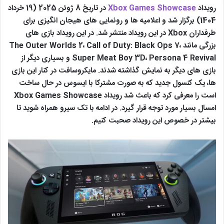
رویداد
Xbox Games Showcase
در تاریخ 8 ژوئن 2025 (19 خرداد
1404) برگزار شد و اعلامیه ها و رونمایی های هیجان انگیزی برای
طرفداران Xbox در این رویداد منتشر شد. در این رویداد بازی های
بزرگی مانند The Outer Worlds 2، Call of Duty: Black Ops 7،
Super Meat Boy 3D، Persona 4 Revival و بسیاری دیگر از
بازی های دیگر به نمایش گذاشته شدند. مایکروسافت در کنار این بازی
ها، یک کنسول جدید که به صورت مشترکا با ایسوس در حال ساخت
است را معرفی کرد که باعث شد رویداد Xbox Games Showcase
امسال بسیار مورد توجه قرار گیرد. در ادامه با تک سیرو همراه شوید تا
بیشتر در خصوص این رویداد صحبت کنیم.