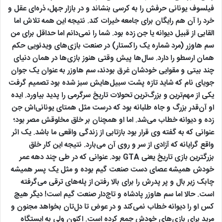
فیلسوف یونانی حرفش را به کرسی بنشاند و در بازار جهل، ذره‌ای عقل و
خرد را آن هم رایگان برای جامعه خیرات کند. نتیجه این همه تلاش اما
القابی از قبیل دیوانه یا جن‌ زده بود. شما را نمی‌دانم اما حداقل برای من
سم هاوزر (مرد شماره یک راکستار) در صنعت بازی‌های ویدئویی حکم
همان ارسطو را دارد. سال‌ها پیش وقتی هنوز بازی‌ها در همان دنیای
چند بیتی و مقوایی خودشان غرق بودند، سم هاوزر به عنوان یک جوان
جویای نام که شاید تازه پشت سبیل‌هایش سبز شده بود تصمیم گرفت
یکی از مهم‌ترین و بزرگ‌ترین تحولات تاریخ سرگرمی را پدید بیاورد. ایده
او آن‌قدر بزرگ و جاه طلبانه بود که درست مثل همتای یونانی‌اش جن
زده و دیوانه خطاب می‌شد. اما او همچنان بر خلق مخلوقش مصر بود؛
عنوانی که به گفته وی قرار بود بازتابی از زندگی واقعی ما باشد. یک اثر
واقع گرایانه که آزادی از سر و روی آن می‌بارد. نتیجه این کار خلق
بزرگترین بازی تاریخ یعنی GTA بود. عنوانی که در طی چند دهه عمر
خودش همیشه عصای دست صنعت گیم بوده و مثل یک پسر همیشه
چابک زیر بال و پر پدرش را برای بالا رفتن از پله‌های ترقی می‌گرفته
است. حالا اما سم هاوزر پادشاه و تاج‌دار صنعت گیم است! دیگر هیچ
کس او را دیوانه خطاب نمی‌کند و در عوض تا دل‌تان بخواهد مجنون و
مرید برای بازی‌های خودش جمع کرده است. اکنون ولی به ایستگاه