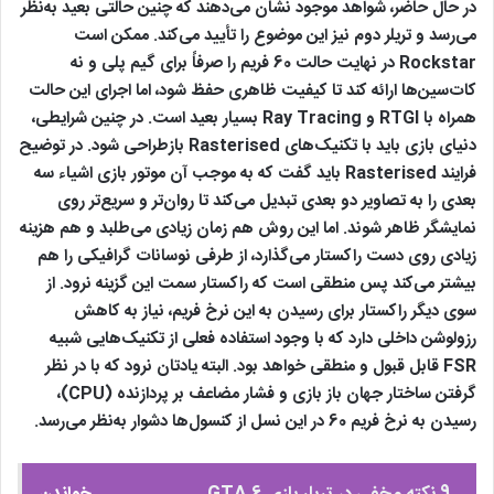
در حال حاضر، شواهد موجود نشان می‌دهند که چنین حالتی بعید به‌نظر
می‌رسد و تریلر دوم نیز این موضوع را تأیید می‌کند. ممکن است
Rockstar در نهایت حالت 60 فریم را صرفاً برای گیم‌ پلی و نه
کات‌سین‌ها ارائه کند تا کیفیت ظاهری حفظ شود، اما اجرای این حالت
همراه با RTGI و Ray Tracing بسیار بعید است. در چنین شرایطی،
دنیای بازی باید با تکنیک‌های Rasterised بازطراحی شود. در توضیح
فرایند Rasterised باید گفت که به موجب آن موتور بازی اشیاء سه
‌بعدی را به تصاویر دو بعدی تبدیل می‌کند تا روان‌تر و سریع‌تر روی
نمایشگر ظاهر شوند. اما این روش هم زمان زیادی می‌طلبد و هم هزینه
زیادی روی دست راکستار می‌گذارد، از طرفی نوسانات گرافیکی را هم
بیشتر می‌کند پس منطقی است که راکستار سمت این گزینه نرود. از
سوی دیگر راکستار برای رسیدن به این نرخ فریم، نیاز به کاهش
رزولوشن داخلی دارد که با وجود استفاده فعلی از تکنیک‌هایی شبیه
FSR قابل قبول و منطقی خواهد بود. البته یادتان نرود که با در نظر
گرفتن ساختار جهان باز بازی و فشار مضاعف بر پردازنده (CPU)،
رسیدن به نرخ فریم 60 در این نسل از کنسول‌ها دشوار به‌نظر می‌رسد.