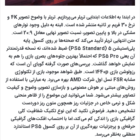
در ابتدا به اطلاعات ابتدایی تریلر می‌پردازیم. تریلر با وضوح تصویر 4K و
نرخ 30 فریم بر ثانیه منتشر شده است. البته به ‌دلیل وجود نوارهای
مشکی در بالا و پایین تصویر، نسبت تصویر نهایی معادل 20:9 است.
متن انتهایی تریلر تأیید می‌کند که صحنه‌ها بر روی کنسول پایه
پلی‌استیشن 5 (PS5 Standard) ضبط شده‌اند، نه نسخه قدرتمندتر
آن یعنی PS5 Pro که احتمالاً بهترین جلوه‌های بصری بازی را هم به
نمایش خواهد گذاشت. بررسی‌های صورت‌ گرفته گویای آن است که
رزولوشن بازی 1440p است. طبق شواهد موجود، بازی از تکنولوژی
مشابه FSR نسل اول شرکت AMD بهره می‌برد. به عبارتی با استفاده از
روش‌های مبتنی بر هوش مصنوعی و بازسازی تصویر، وضوح و کیفیت
تصاویر بیشتر می‌شود. شما می‌توانید این موضوع را از ظاهر منحنی‌
شکل و نرمی خاص در جزئیات ریز همچون متون ریز دوردست
تشخیص دهید. فراموش نکنید که این نوع تکنیک شفافیت کلی
گرافیکی بازی را اندکی کم می‌کند، اما با احتساب افکت‌های گرافیکی
حرفه‌ای و پرجزئیات بهره‌گیری از آن بر روی کنسول PS5 استاندارد
منطقی به‌نظر می‌رسد.