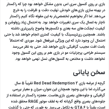
بازی بر روی کنسول سری اس بدون مشکل خواهد بود چرا که راکستار
در بهینه سازی بازی‌های خودش نهایت دقت و ظرافت را به خرج
می‌دهد. اما اگر بخواهیم تخصصی‌تر به این مقوله نگاه کنیم راکستار
ناچار به اعمال یک سری تغییرات خواهد بود. به احتمال زیاد رزولوشن و
کیفیت ابجکت‌های سه بعدی و تکسچرها وضوح پایین‌تری داشته
باشند. همچنین ری‌تریسینگ با کیفیت کمتری انجام خواهد شد یا حتی
احتمال آن وجود دارد که این ویژگی غیرفعال شود. موردی که احتمالاً
باعث افت عجیب گرافیکی بازی خواهد شد. حتی به نظر می‌رسد
سیستم طراحی پرجزئیات مو در بازی هم بر روی این کنسول وجود
نخواهد داشت و مختص به کنسول‌های نسل نهمی خواهد بود.
سخن پایانی
گرچه از عرضه بازی Red Dead Redemption 2 تقریباً 5 سال
می‌گذرد، اما با این وجود همچنان این عنوان، میزان و معیار بررسی
گرافیکی و جلوه‌های بصری بازی‌هاست. معجزه راکستار در استفاده از
جلوه‌های بصری واقع گرایانه که به لطف موتور RAGE محقق شده
است، یقیناً با GTA 6 به تکامل می‌رسد. به طوری که حتی با گذشت