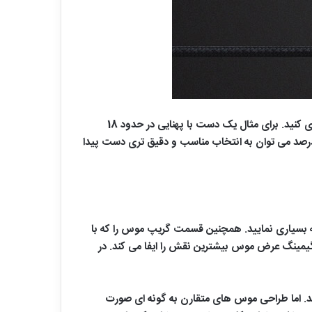
همچنین برای بدست آوردن طول دست خود باید از قسمت مچ دست تا سر انگشت وسطی را به وسیله یک متر یا خط‌کش اندازه گیری کنید. برای مثال یک دست با پهنایی در حدود 18
 متر و طول 9.5 سانتی متر بهتر است از یک ماوس متوسط و بزرگ استفاده نماید. همچنین با در نظر گرفتن قانون 60 الی 70 درصد می توان به انتخاب مناسب و دقیق تری دست پیدا
بسیاری نمایید. همچنین قسمت گریپ موس را که با
یمینگ عرض موس بیشترین نقش را ایفا می کند. در
 اما طراحی موس های متقارن به گونه ای صورت