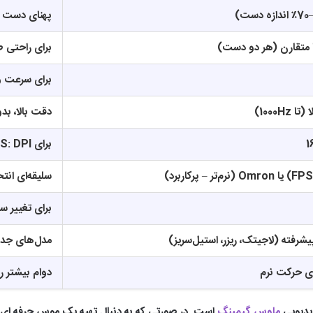
پهنای دست م
 متقارن (هر دو دست)
برای راحتی ط
برای سرعت و
دقت بالا، بدون Jitter و شتاب 
برای FPS: DPI پایین / برای MOBA: DPI بالاتر
سلیقه‌ای انت
برای تغییر سلاح در PS
یشرفته (لاجیتک، ریزر، استیل‌سریز)
مدل‌های جدی
دوام بیشتر 
ویدیویی
ماوس گیمینگ
است. در صورتی که به دنبال تهیه یک موس حرفه ای بر