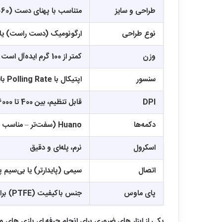
طراحی و سایز
متناسب با پهنای دست (60–70٪ اندازه دست)
نوع طراحی
ارگونومیک (دست راست) یا
وزن
کمتر از 100 گرم ایده‌آل است
سنسور
اپتیکال با Polling Rate بالا (تا 1000Hz)
DPI
قابل تنظیم، بین 400 تا 16000
دکمه‌ها
Huano (سفت‌تر – مناسب FPS) یا Omron (نرم‌تر – پرکاربرد)
اسکرول
نرم، پله‌ای و دقیق
اتصال
سیمی (پایدارتر) یا بی‌سیم پ
پای ماوس
جنس باکیفیت (PTFE) برای حرکت نرم
یکی از ابزار های ضروری برای انجام حرفه ای بازی های 