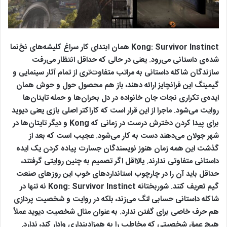
Kong: Survivor Instinct همان ابتدای کار سراغ کلیشه‌های نخ‌نما
شده‌ی داستانی می‌رود. یعنی در حالی که حداقل انتظار می‌رفت
سازندگان شاکله داستانی به مراتب متفاوت‌تری از تمام آثار سینمایی و
گیمینگ این فرانچایز ارائه دهند، باز هم محصول حول و حوش همان
ایده‌ی تکراری نجات جان خانواده در دل بحران‌ها و حمله تایتان‌ها
روایت می‌شود. ماجرا از این قرار است که کاراکتر اصلی بازی یعنی دیوید
برای پیدا کردن دخترش درست در زمانی که Kong و دیگر تایتان‌ها در
شهر جولان می‌دهند دست به کار می‌شود. عجیب است که بعد از
گذشت این همه زمان هنوز نویسندگان جسارت پیاده کردن یک ایده
داستانی متفاوتی ندارند. یالااقل اگر تصمیم به چنین روایتی گرفتند،
حداقل باید آن را در چارچوب استانداردهای خوب این روزهای صنعت
گیم تعریف کنند. شوربختانه Kong: Survivor Instinct نه تنها در
شاکله داستانی حسابی لنگ می‌زند، بلکه در روایت و شخصیت پردازی
هم حرف خاصی برای گفتن ندارد. به عنوان مثال شخصیت دیوید عملاً
هیچ عمق شخصیتی که مخاطب را به همزادپنداری وادار کند، ندارد.