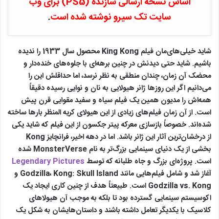
اساس نسخه ارسالی سازنده (PS5) برای وب
سایت تک سیرو نوشته شده است
.
شاید خیلی‌های‌مان فیلم King Kong محصول سال 1933 را ندیده
باشیم. شاید حتی دیدنش در چنین برهه‌ای با جلوه‌های خنده‌دار و
محضک آن زمان، چندان منطقی به نظر نرسد، اما حداقلش این را
می‌دانیم اگر این روزها ژانر هیولایی به نان و نوایی رسیده دقیقاً
همه‌اش را مدیون همین یک فیلم سیاه و سفید مقوایی قرن پیش
است. از آن زمان فیلم‌های زیادی از این هیولای کریه المنظر بارها ساخته
شده‌اند. خصوصاً بازسازی معرکه پیتر جکسون از این فیلم که شاید یکی
از درخشان‌ترین آثار این ژانر باشد. اما در دهه اخیر، فرانچایز Kong
بخشی از یک دنیای سینمایی بزرگ‌تر به نام MonsterVerse شده
است. پروژه‌ای بزرگ و جاه طلبانه که توسط
Legendary Pictures
آغاز شد و شامل فیلم‌هایی مانند Godzilla، Kong: Skull Island و
Godzilla vs. Kong است. طبیعتاً هدف از چنین کاری ایجاد یک
اکوسیستم سینمایی گسترده بود تا بلکه به موجب آن هیولاهای
کلاسیک با یکدیگر تعامل داشته باشند و داستان‌هایشان به شکل یک