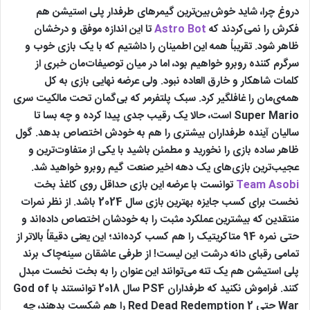
دروغ چرا، شاید خوش‌بین‌ترین گیمرهای طرفدار پلی استیشن هم
فکرش را نمی‌کردند که
Astro Bot
تا این اندازه موفق و درخشان
ظاهر شود. تقریباً همه این اطمینان را داشتیم که با یک بازی خوب و
سرگرم کننده روبرو خواهیم بود، اما در میان توصیفات‌مان خبری از
کلمات شاهکار و خارق العاده نبود. ولی عرضه نهایی بازی به کل
همه‌ی‌مان را غافلگیر کرد. سبک پلتفرمر که بی‌گمان تحت مالکیت سری
Super Mario است، حالا یک رقیب جدی پیدا کرده و چه بسا تا
سالیان آینده طرفداران بیشتری را هم به خودش اختصاص بدهد. گول
ظاهر ساده بازی را نخورید و مطمئن باشید با یکی از متفاوت‌ترین و
عجیب‌ترین بازی‌های یک دهه اخیر صنعت گیم روبرو خواهید شد.
Team Asobi
توانست با عرضه این بازی حداقل روی کاغذ بخت
نخست برای کسب جایزه بهترین بازی سال 2024 باشد. از نظر نمرات
منتقدین که بیشترین عملکرد مثبت را به خودشان اختصاص داده‌اند و
حتی نمره 94 متاکریتیک را هم کسب کرده‌اند؛ این یعنی دقیقاً بالاتر از
تمامی رقبای دانه درشت این لیست! از طرفی عاشقان سینه‌چاک برند
پلی استیشن هم یک تنه می‌توانند این عنوان را به بخت نخست مبدل
کنند. فراموش نکنید که طرفداران PS4 سال 2018 توانستند با God of
War حتی Red Dead Redemption 2 را هم شکست بدهند، چه