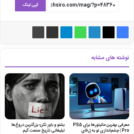
کپی لینک
لینکدین
واتس آپ
تلگرام
اشتراک گذاری از طریق ایمیل
چاپ
نوشته های مشابه
معرفی بهترین مانیتورها برای ‎PS5
بشنو و باور نکن؛ بزرگترین دروغ‌ها
Pro‎ | چشم‌اندازی نو به ژرفای
تبلیغاتی تاریخ صنعت گیم