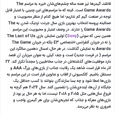
قائلند، گیمرها نیز همه ساله چشم‌های‌شان خیره به مراسم The
Game Awards است. البته که ما مراسم‌های این چنینی با اعتبار قابل
توجه در صنعت گیم کم نداریم؛ اما هیچ کدام از منظر محبوبیت و
صدالبته پروسه انتخاب بهترین بازی سال جرئت نزدیک شدن به The
Game Awards را ندارند. در وصف اعتبار و محبوبیت این مراسم
همین بس که سونی (
Sony
) اولین نمایش بازی The Last of Us
را نه در جریان کنفرانس اختصاصی E3 بلکه در جریان The Game
Awards به نمایش گذاشت. در هر حال، امسال دهمین سالگرد این
مراسم ( در فرمت جدید) است و جف کیلی به عنوان میزبان آن قصد
دارد موفقیت‌های گذشته‌اش در جذب مخاطبین را مجدداً تکرار کند. 22
آذر ماه قرار است شاهد یک رقابت جذاب از بازی‌های بزرگ AAA و
مستقل باشیم. کلکسیونی از القاب و عناوین قرار است در این مراسم به
بازی‌ها اعطا شود و چه بسا سازندگان بتوانند با کسب حداقل یک
جایگاه از آن‌‌ها، آینده‌ی‌شان را تضمین کنند. سال 2024 هم گرچه به
فروغ سال‌هایی مثل 2015 و 2018 نیست، اما به هر حال پر بود از
بازی‌های معرکه و جذاب که تجربه‌ی‌شان برای هر گیمری واجب و
ضروری به نظر می‌رسد.