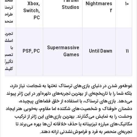
Tarsier
شخصیت‌
Xbox,
Nightmares
10
Studios
ترسناک 
Switch,
2
طراحی 
PC
منحصر ب
تجربه ت
اسلشر نو
Supermassive
با
PS4, PC
Until Dawn
11
Games
تصمیم‌گ
تأثیرگذار
کلیشه‌ها
بازی بقا 
غوطه‌ور شدن در دنیای بازی‌های ترسناک نه‌تنها به شجاعت نیاز دارد،
دوربین
بلکه شما را با تاریخچه‌ای از بهترین تجربه‌های دلهره‌آور در این ژانر پیوند
Acid Wizard
ایزومتر
PC
Darkwood
12
می‌دهد. بازی‌های ترسناک، با استفاده از خلق فضاهای پیچیده،
Studio
تمرکز بر
دشمنان خوفناک و شخصیت‌های شکننده اما مقاوم، به‌خوبی هنر ایجاد
روانشنا
وحشت را به نمایش می‌گذارند. بهترین بازی‌های این ژانر از ترکیب
مدیریت 
مکانیک‌های مبارزه تیزبینانه یا حذف خلاقانه آن‌ها بهره می‌برند تا
اکشن-
تجربه‌ای منحصر به فرد و فراموش‌نشدنی ارائه دهند.
نقش‌آفر