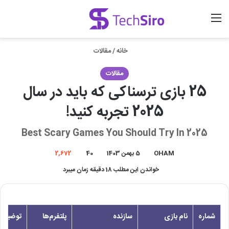
منو
ورود
جستجو برای
خانه
/
مقالات
مقالات
25 بازی ترسناکی که باید در سال
2025 تجربه کنید!
Best Scary Games You Should Try In 2025
OHAM
5 بهمن 1403
40
2,672
خواندن این مطلب 18 دقیقه زمان میبرد
شماره
نام بازی
سازنده
پلتفرم‌ها
توضیح ک