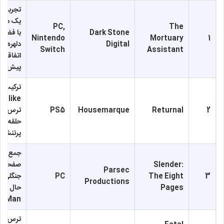
تجربه ت
یک مرده
PC,
The
Dark Stone
با فضای
Nintendo
Mortuary
1
Digital
دلهره‌آور
Switch
Assistant
اتفاقات 
پیش‌بین
ترکیب
2
Returnal
Housemarque
PS5
ترس کیه
حلقه زم
پرتنش
جمع‌آور
Slender:
صفحات 
Parsec
3
The Eight
PC
جنگلی ت
Productions
Pages
حال فرار 
er Man
ترس از ا