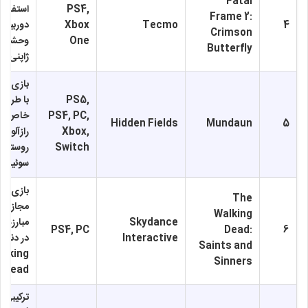
Fatal
PS4,
استفاده 
Frame 2:
4
Tecmo
Xbox
دوربین ب
Crimson
One
وحشت فو
Butterfly
ژاپنی
بازی سی
PS5,
با طراح
PS4, PC,
خاص و د
Hidden Fields
Mundaun
5
Xbox,
رازآلود د
Switch
روستای
سوئیسی
بازی وا
The
مجازی ب
Walking
Skydance
مبارزه با
PS4, PC
Dead:
6
Interactive
Saints and
alking
Sinners
Dead
ترکیبی 