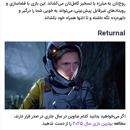
PS4,
بازسازی
روح‌تان به مبارزه با تسخیر کامل‌تان می‌کشاند. این بازی با فضاسازی و
Resident
Xbox
کلاسیک 
رویدادهای غیرقابل پیش‌بینی، می‌تواند به خوبی شما را درگیر و
22
Evil 2
Capcom
One,
گرافیک 
دلهره‌زده نگه داشته و تا انتها همراه خود بکشاند.
Remake
Series X,
گیم‌پلی
PC,
دنیای زا
Returnal
Switch
Xbox
بازی بق
Series X,
تنش‌زا د
Creative
Alien:
23
Xbox
ایستگاه
Assembly
Isolation
One,
با حضور
morph
PS4, PC
اگر می‌خواهید بدانید کدام عناوین در سال جاری در صدر قرار دارند،
مطالعه
بهترین بازی سال 2025
را از دست ندهید.