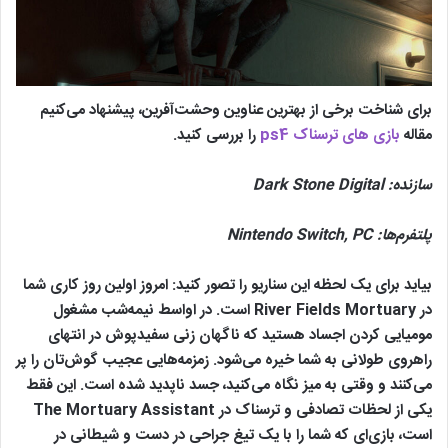
Xbox
شب از ط
Red Barrels
Outlast
19
One, PC,
دوربین
Switch
فیلم‌برد
ترس بقا
برای شناخت برخی از بهترین عناوین وحشت‌آفرین، پیشنهاد می‌کنیم
بازسازی
مقاله
بازی های ترسناک ps4
را بررسی کنید.
وحشت
Silent Hill 2
روانشناخ
PS5, PC
Bloober Team
20
Remake
داستان 
سازنده:
Dark Stone Digital
محیط‌ه
نمادین
پلتفرم‌ها:
Nintendo Switch, PC
تریلر
بیاید برای یک لحظه این سناریو را تصور کنید: امروز اولین روز کاری شما
روان‌شنا
PS5, PC,
در River Fields Mortuary است. در اواسط نیمه‌شب مشغول
Remedy
دشمنان 
Xbox
Alan Wake 2
21
مومیایی کردن اجساد هستید که ناگهان زنی سفیدپوش در انتهای
Entertainment
و داستا
Series X
راهروی طولانی به شما خیره می‌شود. زمزمه‌هایی عجیب گوش‌تان را پر
پیچیده م
می‌کنند و وقتی به میز نگاه می‌کنید، جسد ناپدید شده است. این فقط
بازی Control
یکی از لحظات تصادفی و ترسناک در The Mortuary Assistant
PS5,
است، بازی‌ای که شما را با یک تیغ جراحی در دست و شیطانی در