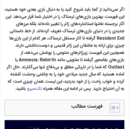
وحشت
PS4
FromSoftware
Bloodborne
13
اگر نمی‌دانید از کجا باید شروع کنید یا به دنبال بازی بعدی خود هستید،
لاوکرفتی
این فهرست بهترین بازی‌های ترسناک را در اختیار شما قرار می‌دهد. این
ویکتوریا
آثار برجسته نه‌تنها استانداردهای ژانر را تغییر داده‌اند بلکه مرزهای
هیولا
جدیدی را در دنیای بازی‌های ترسناک تعریف کرده‌اند. از خط داستانی
بازی ت
Resident Evil گرفته تا آثار مستقل ترسناک، هر کدام از این بازی‌ها
روانشناخ
چیزی برای ارائه به عاشقان این ژانر قدیمی و دوست‌داشتنی دارند.
Red Candle
داستان‌
همچنین این فهرست زیرژانرهای متنوعی را پوشش می‌دهد، از
PC
Devotion
14
Games
محیطی 
بازی‌های بقامحور گرفته تا عناوینی مانند Amnesia: Rebirth یا
فضایی 
Outlast که شما را در تاریکی مطلق و بی‌دفاع تنها می‌گذارند. حال اگر
به فرد ت
آماده هستید که سال جدید میلادی خود را به چاشنی وحشت آغشته
کرده و خواب راحت را از خود بدزدید، این لیست همان چیزی است که
بازتعریف 
PS4,
و تیراند
به آن احتیاج دارید. پس در ادامه این مقاله همراه
تک‌سیرو
باشید.
Xbox
Capcom
Resident
سوم‌شخ
One,
Production
15
Evil 4
لحظات ا
Switch,
Studio
فهرست مطالب
محیط‌ه
PC
ترسناک
کاوش در