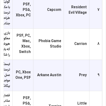
گوتیک و
PS4,
Resident
با مکان‌
PS5,
Capcom
7
Evil Village
ترسناک 
Xbox, PC
طراحی 
جذاب
بازی ن
PS4, PC,
معکوس:
Mac,
Phobia Game
8
Carrion
هیولایی
Xbox,
Studio
که باید 
Switch
را شکار 
ایستگاه
ترسناک ب
PC, Xbox
9
Prey
Arkane Austin
عمل بالا
One, PS4
مواجهه ب
بیگانگان
فضای تا
PS4,
عذاب‌آور 
PS5,
Little