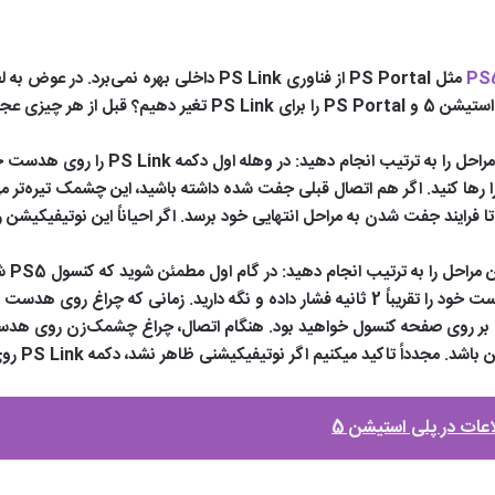
PS
مثل PS Portal از فناوری PS Link داخلی بهره 
یک پرسش مهم مطرح است؛ چگونه خروجی صدای پلی استیشن 5 و  Portal
برای تغییر صدا کنسول PS5 به پلی استیشن پورت
آن متصل است. در وهله بعدی دکمه PS Link روی هدست خود را تقریباً 2 ثانیه فشار داده و نگه 
شاهد ظاهر شدن نمای هدست و نوتیفیشکن PS Link بر روی صفحه کنسول خواهید بود. هنگام اتصال، چ
یکنیم اگر نوتیفیکیشنی ظاهر نشد، دکمه PS Link روی آداپتور کنسول را دوباره فشار دهید.