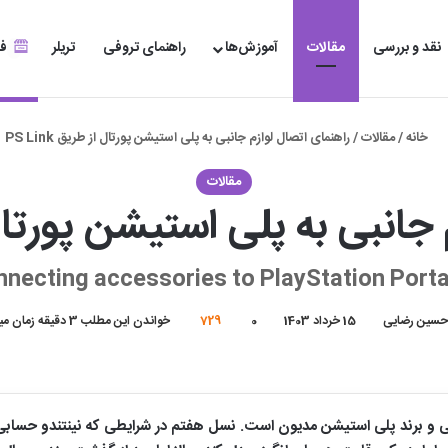
نقد و بررسی
مقالات
آموزش‌ها
راهنمای تروفی
تریلر
فر
خانه
/
مقالات
/
راهنمای اتصال لوازم جانبی به پلی استیشن پورتال از طریق PS Link
مقالات
انبی به پلی استیشن پورتال از طر
nnecting accessories to PlayStation Portal
حسین رضایی
15 خرداد 1403
0
729
خواندن این مطلب 3 دقیقه زمان میبرد