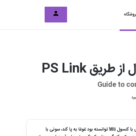
تغییر پوسته
جستجو برای
وشگاه
یق PS Link
Guide to co
نینتندو بیشتر از هر چیزی دوام و ماندگاری‌اش را به سونی و برند پلی استیشن مدیون است. نسل هفتم در شرایطی که نینتندو حسابی با کنسول Wii توانسته بود غوغا به پا کند، سونی با