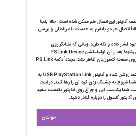
نمی‌برد. در عوض به لطف آداپتور این اتصال هم ممکن شده است. حالا اینجا
PS را برای PS Link تغیر دهیم؟ قبل از هر چیزی عجالتاً اتصال هر دو پلتفرم به هدست‌‌ یا ایربادتان را بررسی
ال این مراحل را به ترتیب انجام دهید: در وهله اول دکمه PS Link را روی هدست خود فشار داده و نگه دارید. زمانی که نشانگر روی
هدست شما به مدت زمان تقریباً 2 ثانیه چشمک زد، آن را رها کنید. اگر هم اتصال قبلی جفت شده داشته باشید، این چشمک تیره‌تر می‌شود! بعد از آن نوتیفیکشن PS Link Device
Nearby روی صفحه پلی استیشن پورتال ظاهر می‌شود تا فرایند جفت شدن به مراحل انتهایی خود برسد. اگر احیاناً این نوتیفیکیشن روی صفحه کنسول‌تان ظاهر نشد، مجدداً دکمه PS Link
برای تغییر صدای کنسول پلی استیشن پورتال به PS5 این مراحل را به ترتیب انجام دهید: در گام اول مطمئن شوید که کنسول PS5 شما روشن شده و آداپتور USB PlayStation Link به
دارید. زمانی که چراغ روی هدست شما شروع به چشمک زدن کرد، آن‌ را رها کنید. در اینجا
راغ چشمک‌زن روی هدست شما یکدست آبی و چراغ روی آداپتور یکدست سفید
خواندن