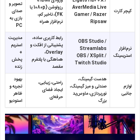
Elgato HD60 X /
ورودی HDMI،
تصویر و
AverMedia Live
رزولوشن (1080p یا
کپچر کارت
صدای
Gamer / Razer
4K)، تاخیر کم،
بازی به
Ripsaw
نرم‌افزار همراه
PC
رابط کاربری ساده،
مدیریت
OBS Studio /
پشتیبانی از افکت و
استریم
نرم‌افزار
Streamlabs
+
Overlay،
استریمینگ
OBS / XSplit /
هماهنگی با پلتفرم
پخش
Twitch Studio
مقصد
زنده
هدست گیمینگ،
بهبود
راحتی، زیبایی،
لوازم
صندلی و میز گیمینگ،
تجربه و
ایجاد فضای
جانبی
نورپردازی، ماوس‌پد
ظاهر
حرفه‌ای
بزرگ
استودیو