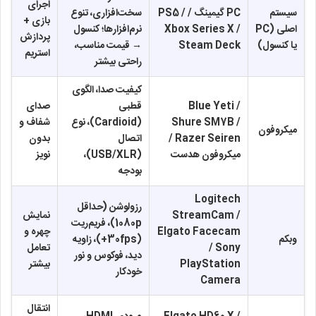
اجرای
سیستم
PC گیمینگ / PS5 /
سخت‌افزاری، تنوع
بازی +
اصلی (PC
Xbox Series X /
نرم‌افزارها؛ کنسول
پردازش
یا کنسول)
Steam Deck
→ قیمت مناسب،
استریم
راحتی بیشتر
کیفیت صدا، الگوی
Blue Yeti /
قطبی
صدای
Shure SM7B /
(Cardioid)، نوع
شفاف و
میکروفون
Razer Seiren /
اتصال
بدون
میکروفون هدست
(USB/XLR)،
نویز
بودجه
Logitech
رزولوشن (حداقل
StreamCam /
نمایش
1080p)، فریم‌ریت
Elgato Facecam
چهره و
وبکم
(30fps+)، زاویه
/ Sony
تعامل
دید، فوکوس و نور
PlayStation
بیشتر
خودکار
Camera
انتقال