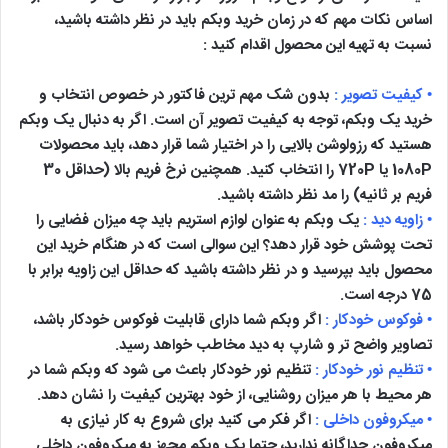
اساس نکات مهم که در زمان خرید وبکم باید در نظر داشته باشید،
نسبت به تهیه این محصول اقدام کنید :
• کیفیت تصویر :
بدون شک مهم ترین فاکتور در خصوص انتخاب و
خرید یک وبکم، توجه به کیفیت تصویر آن است. اگر به دنبال یک وبکم
هستید که رزولوشن بالایی را در اختیار شما قرار دهد، باید محصولات
1080P یا 720P را انتخاب کنید. همچنین نرخ فریم بالا (حداقل 30
فریم بر ثانیه) را مد نظر داشته باشید.
• زاویه دید :
یک وبکم به عنوان لوازم استریم باید چه میزان فضایی را
تحت پوشش خود قرار دهد؟ این سوالی است که در هنگام خرید این
محصول باید بپرسید و در نظر داشته باشید که حداقل این زاویه برابر با
75 درجه است.
• فوکوس خودکار :
اگر وبکم شما دارای قابلیت فوکوس خودکار باشد،
تصاویر واضح تر و شارپ به دید مخاطب خواهد رسید.
• تنظیم نور خودکار :
تنظیم نور خودکار باعث می شود که وبکم شما در
هر محیط با هر میزان روشنایی، از خود بهترین کیفیت را نشان دهد.
• میکروفون داخلی :
اگر فکر می کنید برای شروع به کار نیازی به
میکروفون جداگانه ندارید، حتما یک وبکم مجهز به میکروفون داخلی