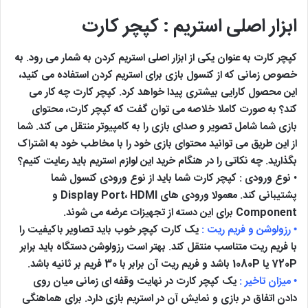
ابزار اصلی استریم : کپچر کارت
کپچر کارت به عنوان یکی از ابزار اصلی استریم کردن به شمار می رود. به
خصوص زمانی که از کنسول بازی برای استریم کردن استفاده می کنید،
این محصول کارایی بیشتری پیدا خواهد کرد. کپچر کارت چه کار می
کند؟ به صورت کاملا خلاصه می توان گفت که کپچر کارت، محتوای
بازی شما شامل تصویر و صدای بازی را به کامپیوتر منتقل می کند. شما
از این طریق می توانید محتوای بازی خود را با مخاطب خود به اشتراک
بگذارید. چه نکاتی را در هنگام خرید این لوازم استریم باید رعایت کنیم؟
• نوع ورودی : کپچر کارت شما باید از نوع ورودی کنسول شما
پشتیبانی کند. معمولا ورودی های Display Port، HDMI و
Component برای این دسته از تجهیزات عرضه می شوند.
• رزولوشن و فریم ریت :
یک کارت کپچر خوب باید تصاویر باکیفیت را
با فریم ریت متناسب منتقل کند. بهتر است رزولوشن دستگاه باید برابر
720P یا 1080P باشد و فریم ریت آن برابر با 30 فریم بر ثانیه باشد.
• میزان تاخیر :
یک کپچر کارت در نهایت وقفه ای زمانی میان روی
دادن اتفاق در بازی و نمایش آن در استریم بازی دارد. برای هماهنگی