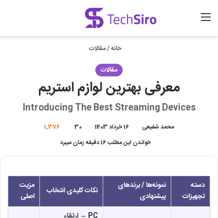
منو
ورود
جستجو برای
خانه
/
مقالات
مقالات
معرفی بهترین لوازم استریم
Introducing The Best Streaming Devices
محمد شفیعی
16 خرداد 1403
30
1,376
خواندن این مطلب 16 دقیقه زمان میبرد
دسته
نمونه‌ها / برندهای
مزیت
نکات کلیدی انتخاب
تجهیزات
پیشنهادی
اصلی
PC → ارتقاء