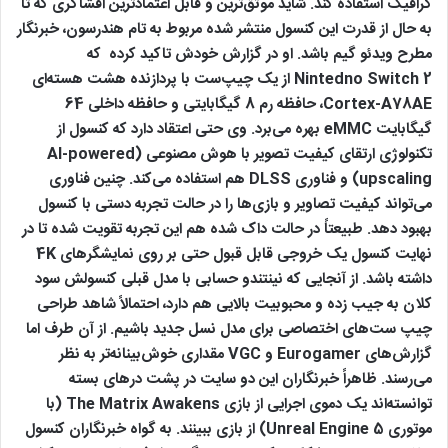
گرافیک استفاده کند. شاید موثق‌ترین و قابل اعتمادترین افشاگری که تا
به حال از قدرت این کنسول منتشر شده مربوط به تام هندرسون، خبرنگار
مطرح ویدئو گیم باشد. او در گزارش خودش تاکید کرده که
Nintedno Switch 2 از یک چیپ‌ست با پردازنده هشت هسته‌ای
Cortex-A78AE، حافظه رم 8 گیگابایتی و حافظه داخلی 64
گیگابایت eMMC بهره می‌برد. وی حتی اعتقاد دارد که کنسول از
تکنولوژی ارتقای کیفیت تصویر با هوش مصنوعی (AI-powered
upscaling) و فناوری DLSS هم استفاده می‌کند. چنین فناوری
می‌‌تواند کیفیت تصاویر و بازی‌ها را در حالت تجربه دستی با کنسول
بهبود دهد. طبیعتاً در حالت داک شده هم این تجربه تقویت شده تا در
نهایت کنسول یک خروجی قابل قبول حتی بر روی نمایشگرهای 4K
داشته باشد. از آنجایی که نینتندو حسابی با مدل قبلی کنسولش سود
کلان به جیب زده و محبوبیت بالایی هم دارد، احتمالاً شاهد طراحی
چیپ‌ ست‌های اختصاصی برای مدل نسل جدید باشیم. از آن طرف اما
گزارش‌های Eurogamer و VGC مقداری خوش‌بینانه‌تر به نظر
می‌رسند. ظاهراً خبرنگاران این دو سایت در پشت درهای بسته
توانسته‌اند یک دموی اجرایی از بازی The Matrix Awakens (با
موتوری Unreal Engine 5) از بازی ببینند. به گواه خبرنگاران کنسول