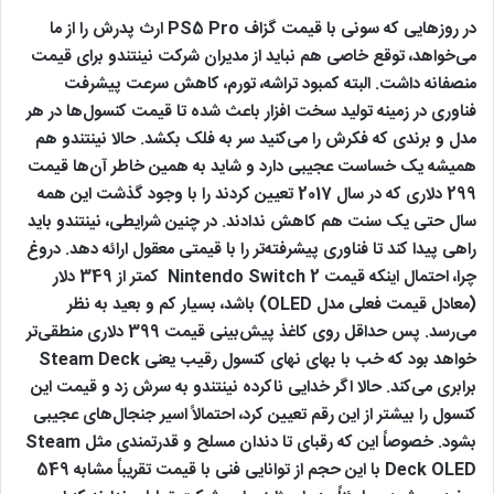
در روزهایی که سونی با قیمت گزاف PS5 Pro ارث پدرش را از ما
می‌خواهد، توقع خاصی هم نباید از مدیران شرکت نینتندو برای قیمت
منصفانه داشت. البته کمبود تراشه، تورم، کاهش سرعت پیشرفت
فناوری در زمینه تولید سخت افزار باعث شده تا قیمت کنسول‌ها در هر
مدل و برندی که فکرش را می‌کنید سر به فلک بکشد. حالا نینتندو هم
همیشه یک خساست عجیبی دارد و شاید به همین خاطر آن‌ها قیمت
299 دلاری که در سال 2017 تعیین کردند را با وجود گذشت این همه
سال حتی یک سنت هم کاهش ندادند. در چنین شرایطی، نینتندو باید
راهی پیدا کند تا فناوری پیشرفته‌تر را با قیمتی معقول ارائه دهد. دروغ
چرا، احتمال اینکه قیمت Nintendo Switch 2 کمتر از 349 دلار
(معادل قیمت فعلی مدل OLED) باشد، بسیار کم و بعید به نظر
می‌رسد. پس حداقل روی کاغذ پیش‌بینی قیمت 399 دلاری منطقی‌تر
خواهد بود که خب با بهای نهای کنسول رقیب یعنی Steam Deck
برابری می‌کند. حالا اگر خدایی ناکرده نینتندو به سرش زد و قیمت این
کنسول را بیشتر از این رقم تعیین کرد، احتمالاً اسیر جنجال‌های عجیبی
بشود. خصوصاً این که رقبای تا دندان مسلح و قدرتمندی مثل Steam
Deck OLED با این حجم از توانایی فنی با قیمت تقریباً مشابه 549