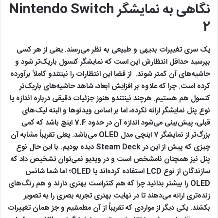
نگاهی به نمایشگر Nintendo Switch
2
یک سری تغییرات بدیهی و طبیعی به نظر می‌رسند. یعنی از هر کسی
بپرسید حداقل انتظارش این است که نمایشگر کنسول‌ باریک‌تر شود و
حاشیه‌های آن کمتر شوند. از قضا این انتظارات را نینتندو کاملاً برآورده
کرده است. چرا که علاوه بر افزایش ابعاد، شاهد حاشیه‌های باریک‌تر
کنسول هم هستیم. هرچند نینتندو هنوز جزئیات دقیقی درباره اندازه یا
نوع پنل نمایشگر ارائه نکرده، اما بر اساس ویدئوها و البته لیک‌های
قبلی، پیش‌بینی می‌شود اندازه آن در حدود 7.4 اینچ باشد که کمی
بزرگ‌تر از نمایشگر 7 اینچی مدل OLED می‌باشد. یعنی تقریباً مشابه آن
چیزی که پیش از این در Steam Deck دیده بودیم. با این حال نوع
پنل نیز همچنان نامشخص است و در ویدیو نمی‌توان تشخیص داد که
سازندگان از نوع LCD استفاده کرده‌اند یا OLED؛ اما شما شانس
OLED را بیشتر بدانید چرا که هم کنتراست بهتری دارند و هم رنگ‌های
زنده‌تری ارائه می‌دهند تا در نهایت بهتری تجربه بصری را به تصویر
بکشند. یکی دیگر از مواردی که تقریباً از آن مطمئنیم و جز همان تغییرات