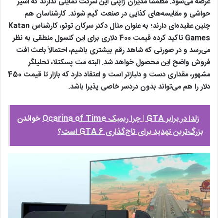
عرضه می‌شود. مطمئناً مدیران ژاپنی این شرکت تمایلی ندارند که اسیر
حواشی و مقایسه‌های کذایی در صنعت گیم شوند. کارشناسان هم
چنین عقیده‌ای دارند؛ به عنوان مثال دکتر سرکان توتو، کارشناس Katan
Games تاکید کرده قیمت 400 دلاری برای این کنسول منطقی به نظر
می‌رسد و در صورتی که شاهد رقم بیشتری باشیم، احتمالاً باعث افت
فروش واضح این محصول خواهد شد. البته مت پسکتلا، تحلیلگر
مشهور، مقداری دست و دلبازتر است و اعتقاد دارد که بازار تا قیمت 450
دلار را هم می‌تواند بدون دردسر خاصی پذیرا باشد.
زلدا در برابر GTA | چرا ریمیک Ocarina of Time
خواندن
بزرگ‌ترین تهدید برای تاج‌گذاری GTA 6 است؟