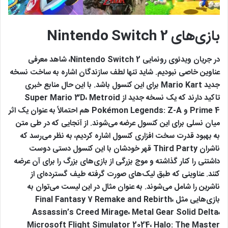
بازی‌های Nintendo Switch 2
در جریان ویدئوی رونمایی Nintendo Switch 2، شاهد معرفی
عناوین خاصی نبودیم. شاید تنها لطف سازندگان اشاره به ساخت نسخه
جدید Mario Kart برای این کنسول باشد. با این حال منابع خبری
تاکید دارند که یک نسخه جدید از Super Mario 3D، Metroid
Prime 4 و Pokémon Legends: Z-A هم احتمالاً به عنوان یک اثر
میان نسلی برای این کنسول عرضه می‌شوند. از آنجایی که در طی متن
به بهبود قدرت سخت افزاری کنسول اشاره کردیم، به نظر می‌رسد که
ناشران Third Party قهر خودشان با این کنسول دستی دوست
داشتنی را کنار گذاشته و موج بزرگی از بازی‌های بزرگ را برای آن عرضه
کنند. عناوینی که طبق لیک‌های صورت گرفته طیف گسترده‌ای از
ناشرین را شامل می‌شوند. به عنوان مثال در این لیست می‌توان به
بازی‌هایی مثل Final Fantasy 7 Remake and Rebirth،
Assassin’s Creed Mirage، Metal Gear Solid Delta،
Microsoft Flight Simulator 2024، Halo: The Master