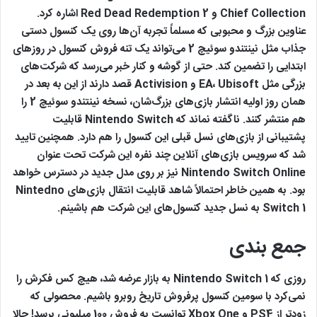
Chief Collection و Red Dead Redemption 2 اشاره کرد.
عناوین بزرگ و محبوبی که مسلماً تجربه آن‌ها روی یک کنسول دستی
جذاب مثل نینتندو سوئیچ 2 می‌تواند یک تنه فروش کنسول در روزهای
ابتدایی را تضمین کند. حتی از گوشه و کنار خبر می‌رسد که شرکت‌های
بزرگی مثل EA، Ubisoft و Activision قصد دارند از این به بعد در
همان روز اولیه انتشار بازی‌های بزرگ‌شان، نسخه نینتندو سوئیچ 2 را
هم منتشر کنند. ناگفته نماند که Nintendo Switch قابلیت
پشتیبانی از بازی‌های نسل قبلی این کنسول را هم دارد. همچنین تایید
شد که سرویس بازی‌های آنلاین چند نفره این شرکت تحت عنوان
Nintendo Switch Online نیز بر روی مدل جدید در دسترس خواهد
بود. به همین خاطر احتمالاً شاهد قابلیت انتقال بازی‌های Nintedno
Switch 1 به نسل جدید کنسول‌های این شرکت هم باشینم.
جمع بندی
روزی که Nintendo Switch 1 به بازار عرضه شد، هیچ کس فکرش را
نمی‌کرد با سومین کنسول پرفروش‌ تاریخ روبرو باشیم. محصولی که
زودتر از PS4 و Xbox One توانست به فروش 100 میلیونی برسد! حالا