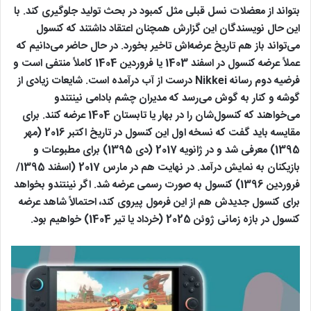
بتواند از معضلات نسل قبلی مثل کمبود در بحث تولید جلوگیری کند. با
این حال نویسندگان این گزارش همچنان اعتقاد داشتند که کنسول
می‌تواند باز هم تاریخ عرضه‌اش تاخیر بخورد. در حال حاضر می‌دانیم که
عملاً عرضه کنسول در اسفند 1403 یا فروردین 1404 کاملاً منتفی است و
فرضیه دوم رسانه Nikkei‌ درست از آب درآمده است. شایعات زیادی از
گوشه و کنار به گوش می‌رسد که مدیران چشم بادامی نینتندو
می‌خواهند که کنسول‌شان را در بهار یا تابستان 1404 عرضه کنند. برای
مقایسه باید گفت که نسخه اول این کنسول در تاریخ اکتبر 2016 (مهر
1395) معرفی شد و در ژانویه 2017 (دی 1395) برای مطبوعات و
بازیکنان به نمایش درآمد. در نهایت هم در مارس 2017 (اسفند 1395/
فروردین 1396) کنسول به صورت رسمی عرضه شد. اگر نینتندو بخواهد
برای کنسول جدیدش هم از این فرمول پیروی کند، احتمالاً شاهد عرضه
کنسول در بازه زمانی ژوئن 2025 (خرداد یا تیر 1404) خواهیم بود.