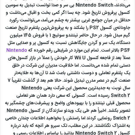
می‌دادند، Nintendo Switch بی سر و صدا توانست تبدیل به سومین
کنسول پرفروش تاریخ شود. چه بسا اگر کمی بخت و اقبال می‌داشت و
حداقل در میان جوامع غربی بیشتر به چشم می‌آمد، می‌توانست رکورد
جاودانه‌ی کنسول PS2 را بشکند و به پرفروش‌ترین پلتفرم تاریخ صنعت
گیم مبدل شود. در حال حاضر نینتندو سوئیچ 1 با فروش 145 میلیون
دستگاه، یک سر و گردن جایگاهش نسبت به کنسول پر و صدایی مثل
PS4 بالاتر است. تمام این موارد در شرایطی رقم خورده که
Nintendo
عملاً بعد از فاجعه کنسول Wii U کار خودش را عملاً در بازار کنسول‌های
دستی تمام شده می‌دانست. اما خلاقیت مدیران این شرکت در خلق
یک پلتفرم تعاملی و دوست داشتنی باعث شد تا آن‌ها به طلایه‌دار
صنعت گیم در عصر مدرن تبدیل شوند. حالا هم بعد از گذشت تقریباً 7
سال نوبت به جدیدترین محصول این شرکت یعنی Nintendo
Switch 2 رسیده است. کنسولی که سعی دارد همان هنر تعاملی
محصول قبلی نینتندو را با بهبودهای واضح و پیشرفت‌های چشمگیر به
تصویر بکشد. اخیراً هم طی یک ویدئو سازندگان از کنسول Nintendo
Swich 2 رونمایی کردند اما راستش را بخواهید اطلاعات چندان خاصی
به اشتراک نگذاشتند. در این مطلب، تک سیرو هر آنچه که باید درباره
کنسول Nintendo Switch 2 بدانید را براساس اطلاعات رسمی و