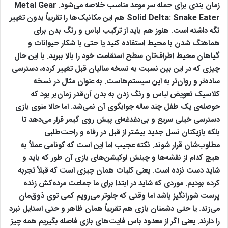
زمان بندی برای حمله سر موعد مناسب خلاصه می‌شود. Metal Gear
Solid Delta: Snake Eater هم این مکانیک‌ها را تقریباً بدون تغییر
نگه داشته است. هنوز هم باید از ترکیب لباس و رنگ بدن برای
هماهنگ شدن با محیط استفاده کنید یا حتی با شکار حیوانات و
گیاهان محیط اطراف‌تان سطح استقامت‌ خود را بالا ببرید. با این حال
چیزی که در این بین نسبت به نسخه‌ سالیان قبل تغییر کرده، دسترسی
ساده‌تر و روان‌تر به این سیستم‌هاست. به عنوان مثال در نسخه
کلاسیک تعویض لباس و رنگ زدن به بدن آن‌قدر زمان‌بر بود که
حوصله‌ی یک طفل چند ساله جوابگوی آن نمی‌شد. اما حالا منوی بازی
دسترسی خیلی سریع و بی‌دغدغه‌ای پیش روی گیمر قرار می‌دهد تا
بلکه بازیکنان نسل جدید بیشتر از قبل در رفاه و راحت‌طلبی
مطلوب‌شان قرار شوند. نکته عجیب‌ اما این است که کونامی عملاً به
هیچ کدام از نقشه‌ها و چینش لوکیشن‌های بازی آن طور که باید و
شاید دست نزده است. یعنی کلیات همان چیزی است که قبلاً تجربه
کرده بودیم. موردی که شاید در ابتدا برای ما جماعت مرده‌کش زنده
پرست شورانگیز باشد اما وقتی که جلوتر می‌رویم کمی توی ذوق‌مان
می‌زند. یا حتی دشمنان بازی هم تقریباً همان ظاهر و حتی استایل نبرد
را دارند. یعنی اگر از معدود باس‌ فایت‌های بازی فاصله بگیریم همه چیز