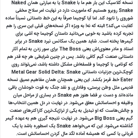
نسخه کلاسیک این بار هم ما با Snake یا به عبارتی همان Naked
Snake روبرو هستیم که ماموریت دارد در نهایت امر سلاح مخفی
شوروی را نابود کند. اما آیا کوجیما صرفاً به این خط داستانی نسبتاً ساده
کفایت می‌کند؟ البته که نه! به ویژه اگر نسخه‌های قبلی این سری را هم
تجربه کرده باشید به خوبی می‌دانید داستان کوجیما چه آشی برای
گیمرها پخته است. شاید همین یک سکانس نبرد Snake در برابر
استاد و مادر معنوی‌اش یعنی The Boss برای سور زدن به تمام آثار
داستانی صنعت گیم کافی باشد. پس در چنین شرایطی هر چه قدر هم
که کونامی با کوجیما و فلسفه‌اش مشکل داشته باشد، نمی‌تواند روی
کوچک‌ترین جزئیات داستانی Metal Gear Solid Delta: Snake
Eater خط قرمز بکشد. این یعنی همچنان همان مفاهیم عمیق نسخه
قدیمی مثل وطن پرستی، وفاداری و نقد جنگ به قوت خودشان باقی
مانده‌اند و دست بر قضا هنوز هم Snake در بساری از مراحل میان
وظیفه و احساساتش معلق می‌شود. در نهایت در دل همین انتخاب‌ها
و چالش‌هاست که او تبدیل به یکی از تراژیک‌ترین کاراکترهای صنعت
گیم یعنی Big Boss می‌شود. در نهایت نتیجه گیری هم به عهده گیمر
گذاشته می‌شود. این که می‌خواهد Snake یک اسطوره باشد یا یک
قربانی یا کسی که همیشه آماده لگد مال کردن احساساتش است.