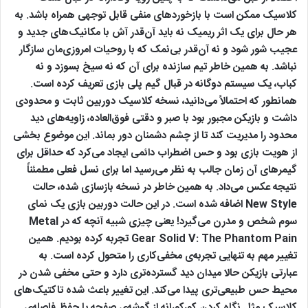
کلاسیک ممکن است با بازخوردهای منفی قابل توجهی همراه باشد. به
هر حال برای یک اثر ریمیک نه باید آن‌قدر آش با مکانیک‌های جدید و
عجیب شور شود و نه آن‌قدر بی‌نمک که با روحیات امروزی‌مان سازگار
نباشد. به همین خاطر تیم سازنده برای آن که نه سیخ بسوزد و نه
کباب، یک سیستم دوگانه در قبال گیم پلی بازی تعریف کرده است.
همانطور که احتمالاً می‌دانید، نسخه کلاسیک دوربین ثابت و محدودی
داشت و بازیکن مجبور بود با صبر و دقتی فوق‌العاده، زاویه‌های دید
محدود را مدیریت کند تا از چشم دشمنان دور بماند. این موضوع بخشی
از هویت بازی بود و حس اضطراب دائمی ایجاد می‌کرد که حداقل برای
گیمرهای آن زمان جالب به نظر می‌رسید اما برای نسل فعلی مطمئناً
نتیجه عکس می‌داد. به همین خاطر در نسخه بازسازی شده، حالت
New Style اضافه شده است. در این حالت دوربین بازی یک نمای
سوم شخص و مدرن می‌گیرد! یعنی چیزی شبیه آنچه که در Metal
Gear Solid V: The Phantom Pain تجربه کرده بودیم. همین
تغییر مهم به تنهایی تجربه‌ی مخفی‌کاری را متحول کرده است. به
عبارتی بازیکن حالا میدان دید گسترده‌تری دارد و حتی مخفی شدن در
محیط حس طبیعی‌تری پیدا می‌کند. این تغییر باعث شده تاکتیک‌های
کلاسیک مثل نگاه ‌کردن کورکورانه از گوشه‌ی صفحه یا حفظ فاصله‌ی