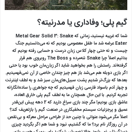
گیم پلی؛ وفاداری یا مدرنیته؟
شما که غریبه نیستید، زمانی که Metal Gear Solid 3: Snake
Eater عرضه شد ما طفل معصومی بودیم که نه می‌دانستیم جنگ
چیست و نه حتی چهار کلاس زبان درست و حسابی رفته بودیم که
بدانیم اصلاً چرا Snake ننه‌مرده و The Boss روبروی هم قرار
گرفته‌اند. راستش را هم بخواهید شاید اگر زبان‌مان خوب بود یا حتی
اگر بازی دوبله هم می‌شد باز هم چیز چندان خاصی از آن نمی‌فهمیدیم.
بعدها که بزرگ‌تر شدیم پشت سبیل‌های‌مان سبز شد و به لطف اینترنت
و چهار آدم باسواد فارسی زبان فهمیدیم که چه جواهری را ساده‌انگارانه‌
تجربه کردیم. با این حال همچنان ما به لطف گیم پلی خارق العاده‌،
عاشق بازی بودیم! مگر چند بازی سراغ دارید که 2 دهه پیش این‌قدر
عمیق و پرجزئیات سیستم مخفیکاری در صنعت گیم را بازتعریف کند؟
اصلاً مگر می‌شود عنوانی با چنین حد از طراحی مراحل معرکه و بی‌نقص
در آن روزگار نام برد؟ ما که گشتیم، نبود و شما هم اگر بگردید چیزی
دستگیرتان نمی‌شود. حالا تصورش را بکنید پای ریمیک همین بازی