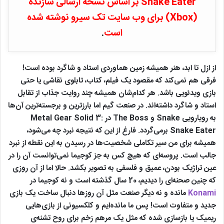
Snake Eater بر اساس نسخه ارسالی سازنده
(Xbox) برای وب سایت تک سیرو نوشته شده
است
.
از ازل تا ابد، هنر همیشه زمین هماوردی استاد و شاگرد بوده است!
فرقی هم نمی‌کند که مقصود یک فیلم، کتاب، تابلوی نقاشی یا حتی
بازی ویدئویی باشد. هر کدام‌شان همیشه چند روایت جذاب از تقابل
استاد و شاگرد داشته‌اند. در صنعت گیم اما بارزترین و برجسته‌ترین آن‌ها
به رویارویی Snake و The Boss در Metal Gear Solid 3:
Snake Eater‌ برمی‌گردد. فارغ از این که نتیجه نبرد چه می‌شود،
همیشه برای من سیر تکاملی شخصیت‌ها در رسیدن به این نقطه از نبرد
جالب است. پروسه‌ای که هیچ کس به جز کوجیما نمی‌توانست آن را در
عین تراژیک بودن، عمیق و فلسفی به تصویر بکشد. حالا اما از آن روزی
که چنین صحنه‌ای را دیدیم، 20 سال گذشته است و نه کوجیما در
Konami
مانده و نه دیگر صنعت مثل آن روزها دنبال ساخت یک بازی
جدید و متفاوت است! پس ما مانده‌ایم و کلکسیونی از بازی‌هایی
ریمیک یا بازسازی شده که مثل یک مرهم زخم برای روح تشنه‌ی