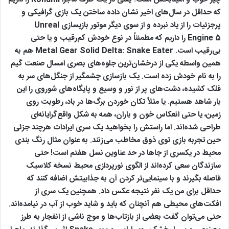
که حداقل در سال‌های اخیر نشان داده ساختن یک بازی گرافیکی و
پرجزئیات را از یاد نبرده و از سوی دیگر موتور بازیسازی Unreal
Engine 5 را داریم که مطمئناً در نوع خودش کم‌رقیب و یا حتی
بی‌رقیب است. Metal Gear Solid Delta: Snake Eater هم به
همین واسطه یکی از درخشان‌ترین جلوه‌های بصری امسال صنعت گیم
را به نام خودش زده است. یک بازسازی چشمگیر از جنگل‌های سر به
فلک کشیده‌، دشت‌های پر از نور و وسیع و پایگاه‌های شوروی را این
بار شاهد هستیم. یا مثلاً تکان خوردن برگ‌ها در باد، رطوبت روی
زمین، یا حتی انعکاس خون و باران، همه به شکل واقع‌گرایانه‌ای
طراحی شده‌اند. اما راستش را بخواهید یک سری ایرادات هرچند جزئی
حین تجربه بازی توی ذوق مخاطب می‌زنند. به عنوان مثال رنگ بندی
محیط در یکسری از جاها در حد عناوین نسل هفتم است! حتی
سازندگان سعی کرده‌اند از الگوی نورپردازی محیط نسخه کلاسیک
فاصله بگیرند و با سینمایی‌تر کردن آن به جذابیتش اضافه کنند که
حداقل برای من یک نفر نتیجه عکس داد. همچنین یک سری از
افکت‌های محیطی هم آنچنان که باید و شاید خوب از آب در نیامده‌اند.
حتی می‌توان گفت بعضی از بازتاب‌ها و موج ناشی از انفجار به طرز