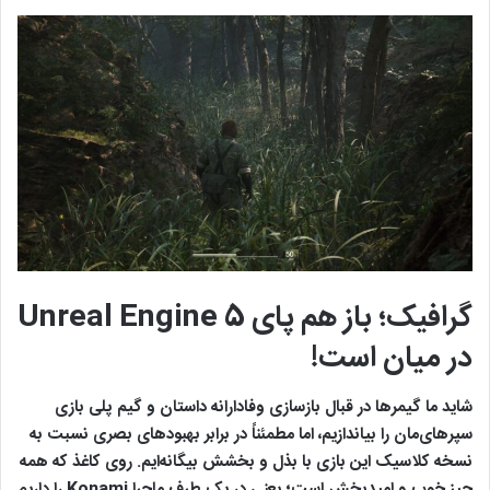
گرافیک؛ باز هم پای Unreal Engine 5
در میان است!
شاید ما گیمرها در قبال بازسازی وفادارانه داستان و گیم پلی بازی
سپرهای‌مان را بیاندازیم، اما مطمئناً در برابر بهبودهای بصری نسبت به
نسخه کلاسیک این بازی با بذل و بخشش بیگانه‌ایم. روی کاغذ که همه
چیز خوب و امیدبخش است؛ یعنی در یک طرف ماجرا Konami را داریم