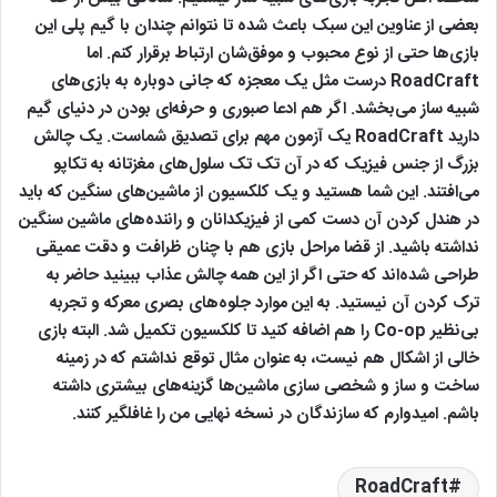
بعضی از عناوین این سبک باعث شده تا نتوانم چندان با گیم پلی این
بازی‌ها حتی از نوع محبوب و موفق‌شان ارتباط برقرار کنم. اما
RoadCraft درست مثل یک معجزه که جانی دوباره به بازی‌های
شبیه ساز می‌بخشد. اگر هم ادعا صبوری و حرفه‌ای بودن در دنیای گیم
دارید RoadCraft یک آزمون مهم برای تصدیق شماست. یک چالش
بزرگ از جنس فیزیک که در آن تک تک سلول‌های مغزتانه به تکاپو
می‌افتند. این شما هستید و یک کلکسیون از ماشین‌های سنگین که باید
در هندل کردن آن‌ دست کمی از فیزیکدانان و راننده‌های ماشین سنگین
نداشته باشید. از قضا مراحل بازی هم با چنان ظرافت و دقت عمیقی
طراحی شده‌اند که حتی اگر از این همه چالش عذاب ببینید حاضر به
ترک کردن آن‌ نیستید. به این موارد جلوه‌های بصری معرکه و تجربه
بی‌نظیر Co-op را هم اضافه کنید تا کلکسیون تکمیل شد. البته بازی
خالی از اشکال هم نیست، به عنوان مثال توقع نداشتم که در زمینه
ساخت و ساز و شخصی سازی ماشین‌ها گزینه‌های بیشتری داشته
باشم. امیدوارم که سازندگان در نسخه نهایی من را غافلگیر کنند.
RoadCraft