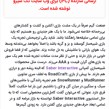
ارسالی سازنده (PC) برای وب سایت تک سیرو
نوشته شده است.
صنعت گیم صرفاً در یک مشت بازی اکشن و کشت و کشتارهای
بی‌رحمانه خلاصه نمی‌شود. ما با یک هنر جدیدی رو هستیم که باید
برای تمامی سلیقه‌ها راهگشا باشد. شاید یکی ترجیحش تجربه یک
بازی شبیه‌ساز گوسفند و بز و گربه باشد یا اصلاً بخواهد بی‌دغدغه وسط
یک هوای بارانی با ماشینش به دل جاده بزند. عناوینی که از قضا فروش
خوبی در بازار دارند و حتی از نظر مدت ساعات تجربه شده هم یک سور
به بازی‌های گران قیمت و AAA می‌زند. درست مثل محصولات
شبیه‌سازی کمپانی
Saber Interactive
که البته ریشه دور و درازی
هم دارند. ما پیش از بازی RoadCraft به لطف سری عناوین
MudRunner و SnowRunner هم تجربه رانندگی با ماشین‌های
سبک و سنگین در میان گل و لای را داشتیم. این بار اما حکایت کاملاً
فرق دارد. عنوانی که می‌توان گفت کامل‌ترین محصولی است که تا به
حال استدیوی Saber Interactive توانسته به بازار عرضه کند و در
تمامی ابعاد حرف‌های جدیدی برای گفتن دارد. به زودی گیمرها