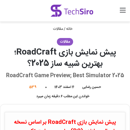
منو
ورود
جستجو برای
خانه
/
مقالات
مقالات
پیش نمایش بازی RoadCraft؛
بهترین شبیه ساز 2025؟
RoadCraft Game Preview; Best Simulator 2025
حسین رضایی
4 اسفند 1403
0
539
خواندن این مطلب 6 دقیقه زمان میبرد
پیش نمایش بازی RoadCraft بر اساس نسخه