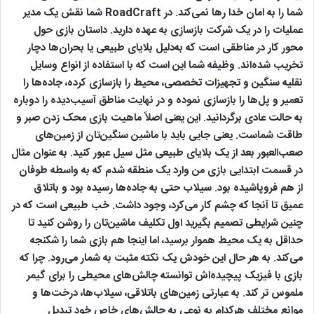
شما را به امان خدا رها نمی‌کند. در RoadCraft شما نقش یک مدیر
عملیات را در یک شرکت بازسازی به عهده دارید. داستان بازی حول
محور کار در مناطقی است که به‌دلیل بلایای طبیعی یا بحران‌ها دچار
تخریب شده‌اند. وظیفه شما این است که با استفاده از انواع وسایل
نقلیه سنگین و تجهیزات تخصصی، محیط را بازسازی کرده، جاده‌ها را
تعمیر و پل‌ها را بازسازی نموده و در نهایت مناطق آسیب‌دیده را دوباره
به حالت عادی برگردانید. این یعنی اصلاً ماهیت بازی محک زدن صبر و
طاقت شماست. یعنی جایی باید با ماشین سنگین‌تان از زمین‌های
صعب‌العبور بعد از یک بلایای طبیعی مثل سیل عبور کنید. به عنوان مثال
در قسمت ابتدایی بازی من وارد یک منطقه شدم که به واسطه طوفان
از هم فروپاشیده بود. سیلاب حتی به جاده‌ها رسیده بود و باتلاق
عمیق تا آنجا که چشم کار می‌کرد، وجود داشت. خب طبیعی است که در
چنین شرایطی تصمیم بگیرید اول تکلیف ماشین‌تان را روشن کنید تا
حداقل به یک محیط هموار برسید، اما اینجا هم بازی شما را شکنجه
می‌کند. به هر حال این خودش یک نکته مثبت به شمار می‌رود. چرا که
بازی با فیزیک پیچیده‌اش توانسته چالش‌های محیطی را برای گیمر
ملموس تر کند. به عبارتی زمین‌های باتلاقی، سیلاب‌ها، درخت‌ها و
موانع مختلف هرکدام به نوعی به چالش‌های خاص خود تبدیل