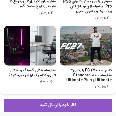
معرفی بهترین مانیتورها برای ‎PS5
بشنو و باور نکن؛ بزرگترین دروغ‌ها
Pro‎ | چشم‌اندازی نو به ژرفای
تبلیغاتی تاریخ صنعت گیم
پیکسل‌ها و جادوی تصویر
2 روز پیش
2 روز پیش
کدام نسخه FC 27 را بخریم؟
مقایسه صندلی گیمینگ و صندلی
مقایسه نسخه Standard،
اداری، کدام یک ارزش خرید دارد؟
Ultimate و Ultimate Plus
5 روز پیش
4 روز پیش
نظر خود را ارسال کنید