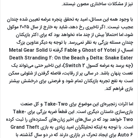
نیز از مشکلات ساختاری مصون نیستند.
با وجود همه این مسائل، امید به تحقق پنجره عرضه تعیین‌ شده چندان
عجیب نیست. اگر تاخیری رخ دهد، شاید به خارج از سال ۲۰۲۵ موکول
شود، اما احتمالاً بیش از چند ماه نخواهد بود که برای اکثر بازیکنان
چندان مسئله بزرگی به نظر نمی‌رسد. با توجه به دیگر عناوین بزرگ
امسال، از Ghost of Yotei و Fable گرفته تا Metal Gear Solid
Delta: Snake Eater و Death Stranding 2: On the Beach
(چه برسد به عرضه کنسول Switch 2)، این تاخیر حتی می‌تواند یک
نعمت پنهان باشد. در سالی پر از رقابت، فاصله گرفتن از شلوغی ممکن
است به نفع تجربه بازیکنان تمام شود و فرصتی برای درخشش بیشتر
بازی فراهم کند.
اما اثرات زنجیره‌ای این موضوع برای Take-Two و کل صنعت
بازی‌سازی داستان دیگری است. این قطعاً ضربه بزرگی برای Take-
Two خواهد بود که در سال‌های اخیر زیان‌های گسترده‌ای را ثبت کرده
است. با توجه به اینکه تحلیلگران امید زیادی به بازی Grand Theft
Auto 6 برای ایجاد تحرک در بازاری دارند که در دو سال گذشته، با