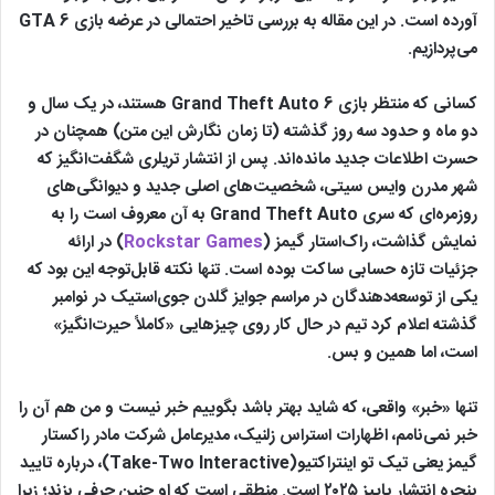
آورده است. در این مقاله به بررسی تاخیر احتمالی در عرضه بازی GTA 6
می‌پردازیم.
کسانی که منتظر بازی Grand Theft Auto 6 هستند، در یک سال و
دو ماه و حدود سه روز گذشته (تا زمان نگارش این متن) همچنان در
حسرت اطلاعات جدید مانده‌اند. پس از انتشار تریلری شگفت‌انگیز که
شهر مدرن وایس سیتی، شخصیت‌های اصلی جدید و دیوانگی‌های
روزمره‌ای که سری Grand Theft Auto به آن معروف است را به
نمایش گذاشت، راک‌استار گیمز (
Rockstar Games
) در ارائه
جزئیات تازه حسابی ساکت بوده است. تنها نکته قابل‌توجه این بود که
یکی از توسعه‌دهندگان در مراسم جوایز گلدن جوی‌استیک در نوامبر
گذشته اعلام کرد تیم در حال کار روی چیزهایی «کاملاً حیرت‌انگیز»
است، اما همین و بس.
تنها «خبر» واقعی، که شاید بهتر باشد بگوییم خبر نیست و من هم آن را
خبر نمی‌نامم، اظهارات استراس زلنیک، مدیرعامل شرکت مادر راکستار
گیمز یعنی تیک تو اینتراکتیو(Take-Two Interactive)، درباره تایید
پنجره انتشار پاییز ۲۰۲۵ است. منطقی است که او چنین حرفی بزند؛ زیرا