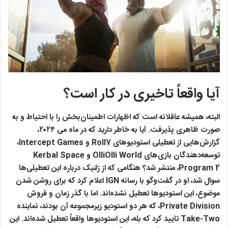
آیا واقعاً تاخیری در کار است؟
البته، همیشه عاقلانه است که اظهارات اطمینان‌بخش را با احتیاط و به‌
صورت ظاهری پذیرفت. آیا به خاطر دارید که در ماه می ۲۰۲۴،
گزارش‌هایی از تعطیلی استودیوهای Roll7 و Intercept Games،
توسعه‌دهندگان بازی‌های OlliOlli World و Kerbal Space
Program 2، منتشر شد؟ هنگامی که از زلنیک درباره این تعطیلی‌ها
سوال شد، او در گفت‌وگو با رسانه IGN اعلام کرد که برای روشن شدن
موضوع، این استودیوها تعطیل نشده‌اند. اما با گذر زمان و فروش
Private Division، که هر دو استودیو زیرمجموعه آن بودند، نماینده
Take-Two تایید کرد که بله، این استودیوها واقعاً تعطیل شده‌اند. این