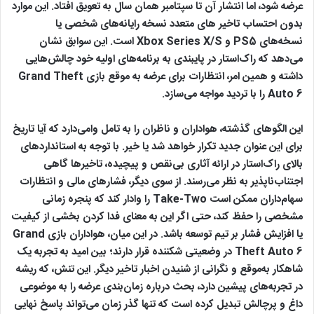
عرضه شود، اما انتشار آن تا سپتامبر همان سال به تعویق افتاد. این موارد
بدون احتساب تاخیر های متعدد نسخه رایانه‌های شخصی یا
نسخه‌های PS5 و Xbox Series X/S است. این سوابق نشان
می‌دهد که راک‌استار در پایبندی به برنامه‌های اولیه خود چالش‌هایی
داشته و همین امر، انتظارات برای عرضه به‌ موقع بازی Grand Theft
Auto 6 را با تردید مواجه می‌سازد.
این الگوهای گذشته، هواداران و ناظران را به تامل وامی‌دارد که آیا تاریخ
برای این عنوان جدید تکرار خواهد شد یا خیر. با توجه به استانداردهای
بالای راک‌استار در ارائه آثاری بی‌نقص و پیچیده، تاخیرها گاهی
اجتناب‌ناپذیر به نظر می‌رسند. از سوی دیگر، فشارهای مالی و انتظارات
سهام‌داران ممکن است Take-Two را وادار کند که پنجره زمانی
مشخصی را حفظ کند، حتی اگر این به معنای فدا کردن بخشی از کیفیت
یا افزایش فشار بر تیم توسعه باشد. در این میان، هواداران بازی Grand
Theft Auto 6 در وضعیتی شکننده قرار دارند؛ بین امید به تجربه یک
شاهکار به‌موقع و نگرانی از شنیدن اخبار تاخیر دیگر. این تنش، که ریشه
در تجربه‌های پیشین دارد، بحث درباره زمان‌بندی عرضه را به موضوعی
داغ و پرچالش تبدیل کرده است که تنها گذر زمان می‌تواند پاسخ نهایی