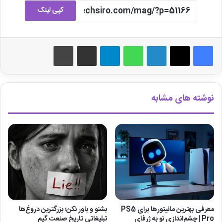
کپی لینک
لینکدین
واتس آپ
تلگرام
اشتراک گذاری از طریق ایمیل
چاپ
نوشته های مشابه
معرفی بهترین مانیتورها برای ‎PS5
بشنو و باور نکن؛ بزرگترین دروغ‌ها
Pro‎ | چشم‌اندازی نو به ژرفای
تبلیغاتی تاریخ صنعت گیم