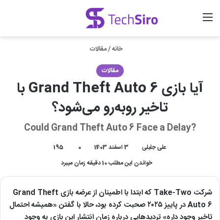
منو
ورود
جستجو برای
خانه
/
مقالات
مقالات
آیا بازی Grand Theft Auto 6 با
تاخیر روبه‌رو می‌شود؟
?Could Grand Theft Auto 6 Face a Delay
علی جلیلی
3 اسفند 1403
0
195
خواندن این مطلب 10 دقیقه زمان میبرد
شرکت Take-Two که ابتدا با اطمینان از عرضه بازی Grand Theft
Auto 6 در پاییز ۲۰۲۵ صحبت کرده بود، حالا با گفتن «همیشه احتمال
تاخیر وجود داره» تردیدهایی درباره زمان انتشار این بازی به وجود