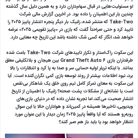
او مسئولیت‌هایی در قبال سهام‌داران دارد و به همین دلیل سال گذشته
چندین بار این اطمینان را داده بود. در آخرین گزارش مالی شرکت
Take-Two که منتشر شده، زلنیک بار دیگر پنجره انتشار پاییز ۲۰۲۵ را
تایید کرد و حتی صراحتاً گفت که بازی در «پاییز تقویمی ۲۰۲۵» عرضه
خواهد شد، انگار که کسی شک داشته باشد این تاریخ چه معنایی دارد.
این سکوت راک‌استار و تکرار تاییدهای شرکت Take-Two باعث شده
طرفداران بازی Grand Theft Auto 6 بین هیجان و بلاتکلیفی معلق
بمانند. با اینکه تریلر اولیه حسابی سر و صدا به پا کرد و انتظارات را بالا
برد، نبود اطلاعات بیشتر از روند توسعه بازی کمی نگران‌کننده است. آیا
این سکوت به معنای تمرکز کامل تیم روی خلق یک شاهکار بی‌نقص
است یا نشانه‌ای از مشکلات پشت صحنه؟ زلنیک با اطمینان از تاریخ
انتشار صحبت می‌کند، اما تجربه نشان داده که در دنیای بازی‌های
ویدیویی، تاخیرها همیشه در کمین‌اند و هواداران حالا با این سوال
روبه‌رو هستند که آیا واقعاً پاییز ۲۰۲۵ زمان دیدار با این عنوان مورد
انتظار خواهد بود یا باید باز هم صبر کنند؟