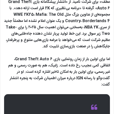
عطف» برای شرکت نامید. از «انتشار پیشگامانه بازی Grand Theft
Auto 6» گرفته تا «برنامه بی‌نظیری که 2K قرار است ارائه دهد». با
مجموعه‌ای از عناوین بزرگ مثل WWE 2K25، Mafia: The Old
Country، Borderlands 4 و یک عنوان اعلام‌ نشده اما مطمئناً جدید
از سری NBA 2K، به‌سختی می‌توان اهمیت سال ۲۰۲۵ را برای Take-
Two زیر سوال برد. این خط تولید پربار نشان‌ دهنده جاه‌طلبی‌های
عظیم شرکت است که می‌خواهد با عرضه بازی‌هایی متنوع و پرطرفدار،
جایگاهش را در صنعت بازی‌سازی تثبیت کند.
اما برای اولین بار از زمان رونمایی بازی Grand Theft Auto 6،
اتفاقی کمی عجیب رخ داده است. زلنیک، هم به‌ صورت رسمی و هم
غیر رسمی، برای اولین بار به امکان تاخیر اشاره کرده است. او در
گفت‌وگو با رسانه IGN درباره میزان اطمینان شرکت به پنجره انتشار
گفت: