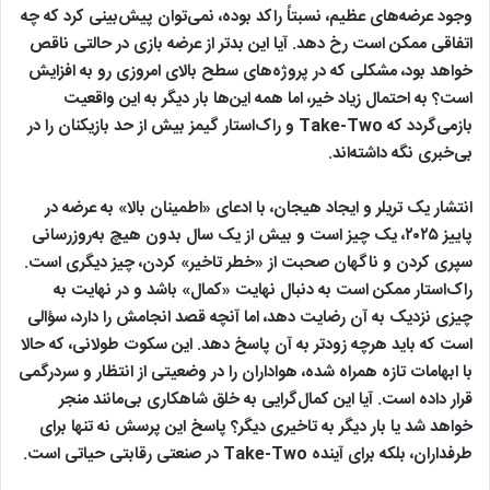
وجود عرضه‌های عظیم، نسبتاً راکد بوده، نمی‌توان پیش‌بینی کرد که چه
اتفاقی ممکن است رخ دهد. آیا این بدتر از عرضه بازی در حالتی ناقص
خواهد بود، مشکلی که در پروژه‌های سطح بالای امروزی رو به افزایش
است؟ به احتمال زیاد خیر، اما همه این‌ها بار دیگر به این واقعیت
بازمی‌گردد که Take-Two و راک‌استار گیمز بیش از حد بازیکنان را در
بی‌خبری نگه داشته‌اند.
انتشار یک تریلر و ایجاد هیجان، با ادعای «اطمینان بالا» به عرضه در
پاییز ۲۰۲۵، یک چیز است و بیش از یک سال بدون هیچ به‌روزرسانی
سپری کردن و ناگهان صحبت از «خطر تاخیر» کردن، چیز دیگری است.
راک‌استار ممکن است به دنبال نهایت «کمال» باشد و در نهایت به
چیزی نزدیک به آن رضایت دهد، اما آنچه قصد انجامش را دارد، سؤالی
است که باید هرچه زودتر به آن پاسخ دهد. این سکوت طولانی، که حالا
با ابهامات تازه همراه شده، هواداران را در وضعیتی از انتظار و سردرگمی
قرار داده است. آیا این کمال‌گرایی به خلق شاهکاری بی‌مانند منجر
خواهد شد یا بار دیگر به تاخیری دیگر؟ پاسخ این پرسش نه‌ تنها برای
طرفداران، بلکه برای آینده Take-Two در صنعتی رقابتی حیاتی است.