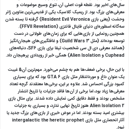
سال‌های اخیر بود. نقطه قوت اصلی آن، تنوع وسیع موضوعات و
معرفی‌های بزرگ بود. از ریمیک کلاسیک یکی از قدیمی‌ترین عناوین ژانر
وحشت (یعنی بازی Resident Evil Veronica) گرفته تا بسته شدن
سه‌گانه اسطوره‌ای دنیای فاینال فانتزی (FFVII Revelation).
همچنین رونمایی از بازی‌هایی که برای زمان‌های طولانی در دست
توسعه بوده‌اند (مثل Guild Wars 3) و غافلگیری‌های هیجان‌انگیز
(همانند معرفی دی ال سی شخصیت تیفا برای بازی SF6، دنباله‌های
Cuphead و Alien Isolation) همگی خبر از رویدادی پرهیجان داد.
با این حال، برخی ضعف‌ها هم به چشم می‌خورد. مهم‌ترین آن& غیبت
یک عنوان داغ و موردانتظار مثل بازی GTA 6 بود که برای بسیاری
کمبود بزرگی احساس شد. علاوه بر این، برخی‌ها معتقدند گرچه تعداد
معرفی‌ها زیاد بود، اما برخی از آن‌ها فاقد جزئیات یا تاریخ انتشار
مشخص بودند و فقط دقایق کمی نمایش داده شدند. برای مثال بازی
Alien Isolation 2 هنوز تاریخ نهایی ندارد، و بسیاری به جزئیات
بیشتری امید بسته بودند. اما در عوض خبری از بازی‌های بزرگ جدید یا
آثار انحصاری مثل بازی intergalactic the heretic prophet
نبود.