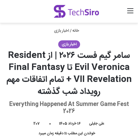
منو
ورود
جستجو برای
خانه
/
اخبار بازی
اخبار بازی
سامر گیم فست ۲۰۲۶ | از Resident
Evil Veronica تا Final Fantasy
VII Revelation + تمام اتفاقات مهم
رویداد شب گذشته
Everything Happened At Summer Game Fest
2026
علی جلیلی
16 خرداد 1405
0
207
خواندن این مطلب 11 دقیقه زمان میبرد