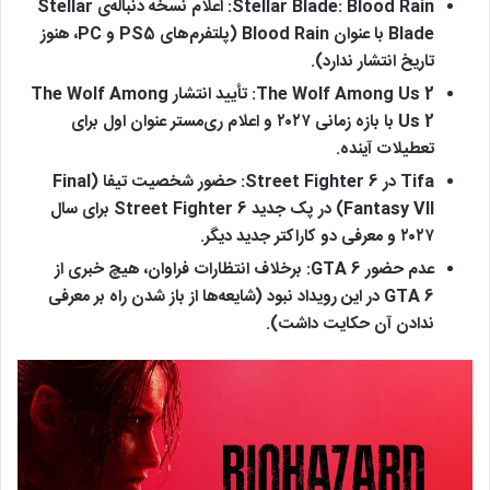
Stellar Blade: Blood Rain:
اعلام نسخه دنباله‌ی Stellar
Blade با عنوان Blood Rain (پلتفرم‌های PS5 و PC، هنوز
تاریخ انتشار ندارد).
The Wolf Among Us 2:
تأیید انتشار The Wolf Among
Us 2 با بازه زمانی ۲۰۲۷ و اعلام ری‌مستر عنوان اول برای
تعطیلات آینده.
Tifa در Street Fighter 6:
حضور شخصیت تیفا (Final
Fantasy VII) در پک جدید Street Fighter 6 برای سال
۲۰۲۷ و معرفی دو کاراکتر جدید دیگر.
عدم حضور GTA 6:
برخلاف انتظارات فراوان، هیچ خبری از
GTA 6 در این رویداد نبود (شایعه‌ها از باز شدن راه بر معرفی
ندادن آن حکایت داشت).