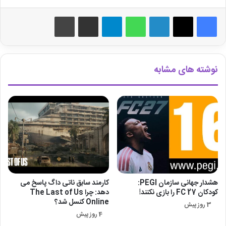
لینکدین
واتس آپ
تلگرام
اشتراک گذاری از طریق ایمیل
چاپ
نوشته های مشابه
هشدار جهانی سازمان PEGI:
کارمند سابق ناتی داگ پاسخ می
کودکان FC 27 را بازی نکنند!
دهد: چرا The Last of Us
Online کنسل شد؟
3 روز پیش
4 روز پیش