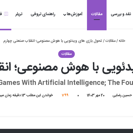
نقد و بررسی
مقالات
آموزش‌ها
راهنمای تروفی
تریلر
فر
خانه
/
مقالات
/
تحول بازی های ویدئویی با هوش مصنوعی؛ انقلاب صنعتی چهارم
مقالات
دئویی با هوش مصنوعی؛ انق
ames With Artificial Intelligence; The Fou
حسین رضایی
20 مهر 1403
0
799
خواندن این مطلب 13 دقیقه زمان میبرد