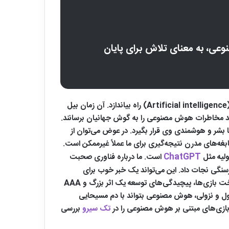
، به معنای تلاش برای پایان
استیفن هاوکینگ با طرح این دیدگاه در سال 2015 توانست موج جدیدی از جدل و بحث را میان موافقان و مخالفان هوش مصنوعی (Artificial intelligence) راه بیاندازد. آن زمان بیل
وانند مخاطرات هوش مصنوعی را به گوش جهانیان برسانند.
ا بشر و هوشمندی وی قرار بگیرد. در عوض می‌توان از
غه‌های مدرن نتیجه‌گیری برای ما عملاً غیرممکن است.
ChatGPT
است. ما درباره فناوری صحبت
رسنگی نجات داد. این می‌تواند یک خبر خوب برای
صنعت‌ها و تکنولوژی‌های رو به زوال و نابودی باشد؛ درست مثل صنعت گیم که اصلاً روزگار خوبی را سپری نمی‌کند. هزینه سرسام ساخت بازی‌ها، پیچیدگی‌های توسعه یک اثر بزرگ و AAA
افول و نزولی، هوش مصنوعی بتواند با دم مسیحایی
بازی‌های مبتنی بر هوش مصنوعی را در
تک سیرو
بررسی