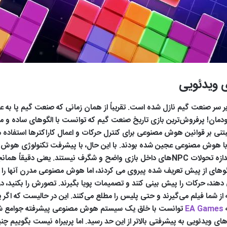
 ویدئویی
 سر صنعت گیم نازل شده است. تقریباً از همان زمانی که صنعت گیم پا به ع
مصنوعی بود. مثال می‌خواهید؟ همین Tetris خودمان! پرفروش‌ترین بازی‌ تاریخ صنعت گیم که توانست با
نی بر قوانین هوش مصنوعی برای کنترل حرکات و اعمال کاراکتر‌ها استفاده می‌ک
م با هوش مصنوعی عجین شده بودند. با این حال، با پیشرفت تکنولوژی هوش م
زیادی از چنین پیشرفتی را می‌توان زد، اما هیچ کدام به اندازه تحولات NPCهای داخل بازی واضح 
. به عنوان مثال NPCهای اولیه از الگوهای از پیش تعریف شده پیروی می کردند، اما هوش مصنوعی 
ه از شما فیلم می‌گیرند و حتی پلیس را مطلع می‌کنند. این در حالیست که اگ
EA Games
توانست با خلق یک سیستم هوش مصنوعی پیشرفته جوامع شهری 