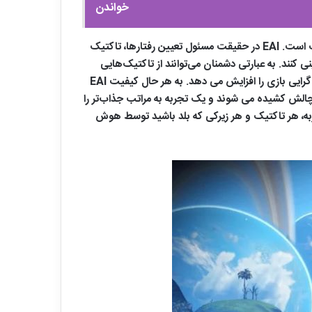
خواندن
هوش مصنوعی دشمنان که با عنوان EAI شناخته می شود، یک جزء محوری در بسیاری از بازی ها به ویژه در عناوین اکشن و استراتژیک است. EAI در حقیقت مسئول تعیین رفتارها، تاکتیک
را پیش بینی کنند. به عبارتی دشمنان می‌توانند از تاکتیک‌هایی
مانند کاورگیری، پوشش یا هماهنگی با دیگر دشمنان برای حملات استراتژیک استفاده کنند. این سطح از هوش، هم‌ چالش و هم واقع گرایی بازی را افزایش می دهد. به هر حال کیفیت EAI
 که بازیکنان به طور مداوم به چالش کشیده می شوند و یک تجربه به مراتب جذاب‌تر را
ربه، هر تاکتیک و هر زیرکی که بلد باشید توسط هوش