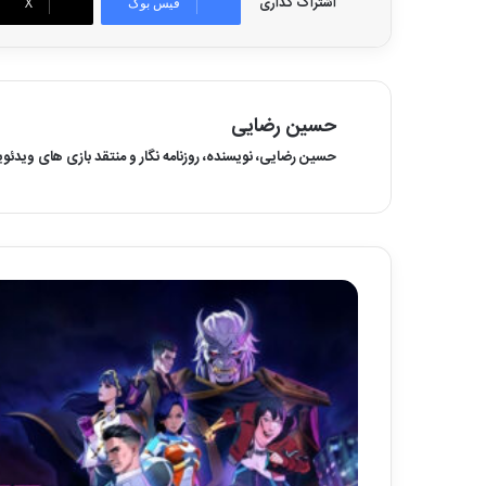
اشتراک گذاری
فیس بوک
X
حسین رضایی
حسین رضایی، نویسنده، روزنامه نگار و منتقد بازی های ویدئو
ن
ق
د
و
ب
ر
ر
س
ی