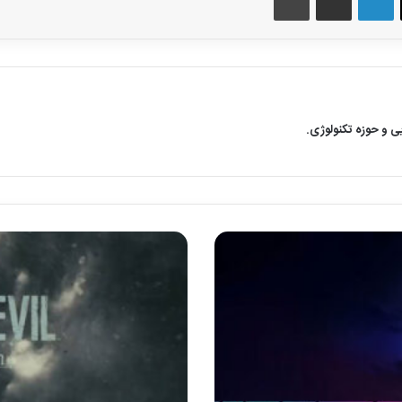
یی و حوزه تکنولوژی.
ب
ر
ر
س
ی
ب
ا
ز
ی