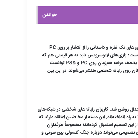
خواندن
فراموش نکنید که سونی قرار نیست کاملاً از بازار PC خارج شود. طبق اطلاعات منتشرشده مدیران این شرکت تصمیم گرفته‌اند فقط بازی‌های تک نفره و داستانی را از انتشار بر روی PC
است؛ بازی‌های لایوسرویس باید به هر قیمتی هم که
شده، مخاطبین بیشتری جذب کنند. سونی این موضوع را با عرضه موفقیت آمیز Helldivers 2 بر روی PC به خوبی فهمید؛ عنوانی که به‌لطف عرضه هم‌زمان روی PC و PS5 توانست
ان روی رایانه شخصی منتشر می‌شوند. در این بین
ش این تنش و جدال روشن شد. کاربران رایانه‌های شخضی در شبکه‌های
اه انداخته‌اند. این دسته از مخاطبین اعتقاد دارند که
از این تصمیم استقبال کرده‌اند؛ مخصوصاً طرفداران
ین تصمیمی می‌تواند دوباره جنگ کنسولی بین سونی و