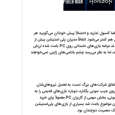
 کنسول ندارید و احتمالاً پیش خودتان می‌گویید هر
 هم کمتر می‌شود. اتفاقاً مدیران پلی استیشن بیش از
هر چیزی نسبت به چنین نگرشی دغدغه‌ دارند. براساس اطلاعاتی که از جلسه داخلی پلی‌ استیشن منتشر شده، مدیران این شرکت معتقدند عرضه بازی‌های داستانی روی PC باعث شده ارزش
ته به‌نظر برسد. با وجود این که عرضه بازی روی PC می‌تواند همچنان سود خوبی برای Sony داشته باشد، اما به نظر می‌رسد چشم بادامی‌های ژاپنی نمی‌خواهند
اکثر قریب به اتفاق شرکت‌های بزرگ دست به تعدیل نیروهای‌شان
رضه بازی روی PC می‌توانست بدون آن که هزینه کلانی روی جیب سونی بگذارد، دوباره بازی‌های قدیمی را به
چرخه فروش برگرداند. اما ماجرا زمانی جالب می‌شود که بدانید چنین تصمیمی آن‌قدرها هم پرسود نبوده است. طبق گزارشات داخلی سونی، بخش مهمی از کاربران PC معمولاً برای خرید
مین موضوع باعث شد بسیاری از بازی‌های پلی‌استیشن
م یک مصیبت دوچندان بود.