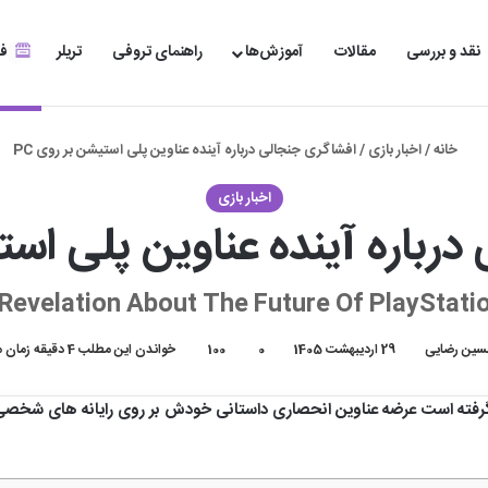
نقد و بررسی
مقالات
آموزش‌ها
راهنمای تروفی
تریلر
فر
خانه
/
اخبار بازی
/
افشاگری جنجالی درباره آینده عناوین پلی استیشن بر روی PC
اخبار بازی
رباره آینده عناوین پلی استی
Revelation About The Future Of PlayStati
ین رضایی
29 اردیبهشت 1405
0
100
خواندن این مطلب 4 دقیقه زمان میبرد
فته است عرضه عناوین انحصاری داستانی خودش بر روی رایانه های شخصی را